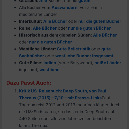
Ostasien:
Alle
Bücher, nur die
guten
Alle Bücher vom
Auswandern
, vor allem in
mediterrane Länder
Interkultur:
Alle Bücher
oder
nur die guten Bücher
Reise:
Alle Bücher
oder
nur die guten Bücher
Historisch aus dem globalen Süden:
Alle Bücher
oder
nur die guten Bücher
Westliche Länder:
Gute Belletristik
oder
gute
Sachbücher
oder
westliche Bücher insgesamt
Gute Filme
:
Indien
(
ohne
Bollywood),
h
eiße Länder
ingesamt,
westliche
Dazu Passt Auch:
Kritik US-Reisebuch: Deep South, von Paul
Theroux (2015) – 7/10 – mit Presse-Links
Paul
Theroux reist 2012 und 2013 mehrfach länger durch
die US-Südstaaten, so dass er in Deep South auf
440 Seiten über alle vier Jahreszeiten berichten
kann. Theroux...