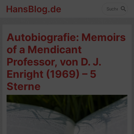
Zum
HansBlog.de
Inhalt
Search
for:
springen
Autobiografie: Memoirs
of a Mendicant
Professor, von D. J.
Enright (1969) – 5
Sterne