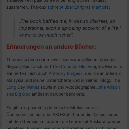
arbeiteten ein paar Jahre in der englischen Fakultät
zusammen. Theroux
schreibt über Enrights Memoirs
:
„The book baffled me; it was so discreet, so
impersonal, such a tiptoeing account of a life I
knew to be much richer“.
Erinnerungen an andere Bücher:
Theroux schrieb dann zwei lesenswerte Bücher über die
Region,
Saint Jack
und
The Consul’s File
. Enrights Memoirs
erinnerten mich auch
Anthony Burgess
, der in den 50ern in
Malaysia und Brunei unterrichtete und in seiner Trilogy
The
Long Day Wanes
sowie in der Autobiographie
Little Wilson
and Big God
amüsant darüber berichete.
Es gibt ein paar völlig identische Motive, so die
Überseereisen auf dem P&O-Schiff oder die Diskussionen
mit den Gremien in London, die Lehrer auf Auslandsposten
besetzen; Burgess wie Enright beziehen sich auch immer