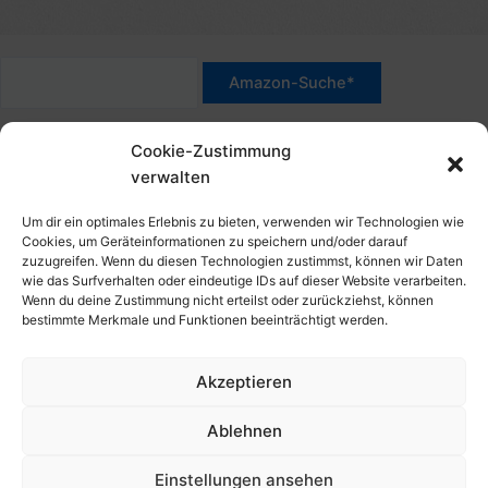
*Werbehinweis für Links mit Hinweis "Amazon-Werbelink(s)",
Cookie-Zustimmung
"Amazon-Suche" und/oder mit Sternchen (*): Das sind Affiliate-
verwalten
Link. Wenn Du auf der verlinkten Website etwas kaufst, erhalte
ich eine Provision. Du zahlst nur den normalen Preis - ohne
Um dir ein optimales Erlebnis zu bieten, verwenden wir Technologien wie
Aufschlag – und unterstützt diese Seite. Als Amazon-Partner
Cookies, um Geräteinformationen zu speichern und/oder darauf
zuzugreifen. Wenn du diesen Technologien zustimmst, können wir Daten
verdiene ich an qualifizierten Verkäufen. Dies gilt auch für
wie das Surfverhalten oder eindeutige IDs auf dieser Website verarbeiten.
Klicks/Tipps auf Produktbilder, die mit einer Händler-Seite wie
Wenn du deine Zustimmung nicht erteilst oder zurückziehst, können
Amazon verlinkt sind.
bestimmte Merkmale und Funktionen beeinträchtigt werden.
Akzeptieren
Impressum
Datenschutzerklärung
Ablehnen
Cookie-Richtlinie (EU)
Kontakt, Folgen & Über
Einstellungen ansehen