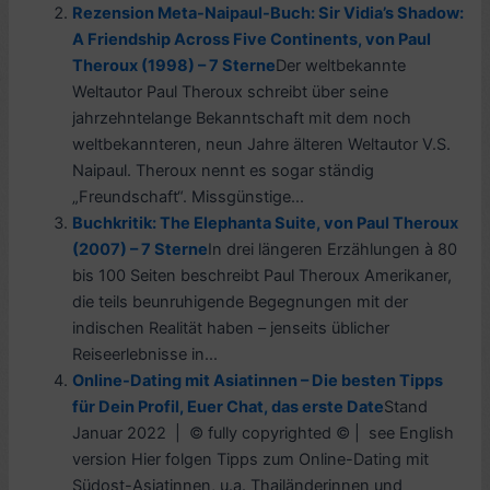
Rezension Meta-Naipaul-Buch: Sir Vidia’s Shadow:
A Friendship Across Five Continents, von Paul
Theroux (1998) – 7 Sterne
Der weltbekannte
Weltautor Paul Theroux schreibt über seine
jahrzehntelange Bekanntschaft mit dem noch
weltbekannteren, neun Jahre älteren Weltautor V.S.
Naipaul. Theroux nennt es sogar ständig
„Freundschaft“. Missgünstige...
Buchkritik: The Elephanta Suite, von Paul Theroux
(2007) – 7 Sterne
In drei längeren Erzählungen à 80
bis 100 Seiten beschreibt Paul Theroux Amerikaner,
die teils beunruhigende Begegnungen mit der
indischen Realität haben – jenseits üblicher
Reiseerlebnisse in...
Online-Dating mit Asiatinnen – Die besten Tipps
für Dein Profil, Euer Chat, das erste Date
Stand
Januar 2022 | © fully copyrighted © | see English
version Hier folgen Tipps zum Online-Dating mit
Südost-Asiatinnen, u.a. Thailänderinnen und