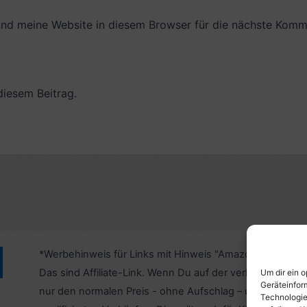
nd meine Website in diesem Browser für die nächste Komme
diesem Beitrag.
*Werbehinweis für Links mit Hinweis "Amazon-Werbelink
Das sind Affiliate-Link. Wenn Du auf der verlinkten Websi
Um dir ein 
Geräteinfor
nur den normalen Preis - ohne Aufschlag – und unterstü
Technologie