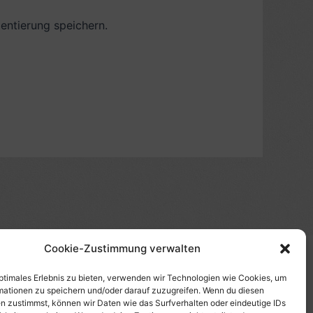
ntierung speichern.
Cookie-Zustimmung verwalten
(s)", "Amazon-Suche" und/oder mit Sternchen (*):
te etwas kaufst, erhalte ich eine Provision. Du zahlst
optimales Erlebnis zu bieten, verwenden wir Technologien wie Cookies, um
mationen zu speichern und/oder darauf zuzugreifen. Wenn du diesen
tzt diese Seite. Als Amazon-Partner verdiene ich an
n zustimmst, können wir Daten wie das Surfverhalten oder eindeutige IDs