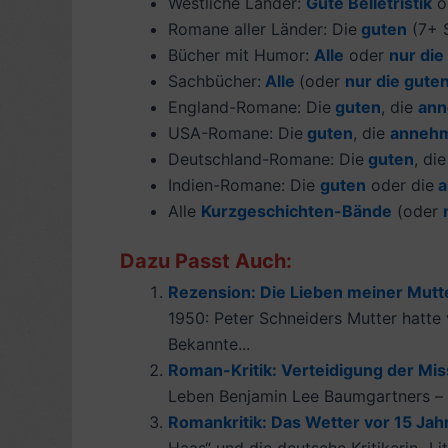
Westliche Länder:
Gute Belletristik
o
Romane aller Länder: Die
guten
(7+ S
Bücher mit Humor:
Alle
oder
nur die
Sachbücher:
Alle
(oder
nur die gute
England-Romane: Die
guten
, die
ann
USA-Romane: Die
guten
, die
anneh
Deutschland-Romane: Die
guten
, di
Indien-Romane: Die
guten
oder die
a
Alle
Kurzgeschichten-Bände
(oder
Dazu Passt Auch:
Rezension: Die Lieben meiner Mutte
1950: Peter Schneiders Mutter hatte 
Bekannte...
Roman-Kritik: Verteidigung der Mis
Leben Benjamin Lee Baumgartners – wi
Romankritik: Das Wetter vor 15 Jah