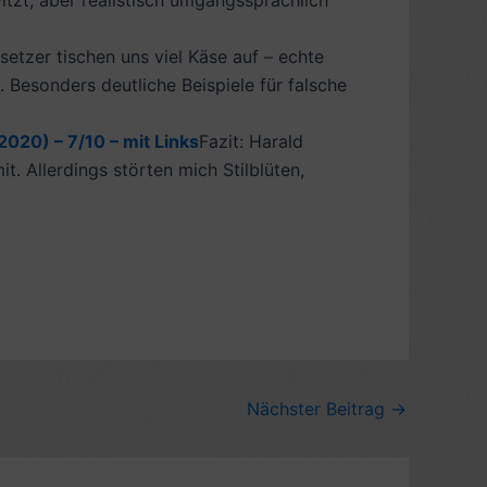
itzt, aber realistisch umgangssprachlich
etzer tischen uns viel Käse auf – echte
. Besonders deutliche Beispiele für falsche
020) – 7/10 – mit Links
Fazit: Harald
t. Allerdings störten mich Stilblüten,
Nächster Beitrag
→