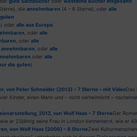
der
gute Sachbücher
oder
westliche Bücher insgesamt
terne), die
annehmbaren
(4 – 6 Sterne), oder
alle
 guten
n
)
oder
alle aus Europa
ehmbaren
, oder
alle
mbaren
, oder
alle
e
annehmbaren
, oder
alle
nnehmbaren
oder
alle
nur die guten
)
r, von Peter Schneider (2013) – 7 Sterne – mit Video
Das 
vier Kinder, einen Mann und – nicht verheimlicht – nacheina
sionarsstellung, 2012, von Wolf Haas – 7 Sterne
Der Roman
e er 23jährig seine Frau in London kennenlernt, wie er 43jä
ren, von Wolf Haas (2006) – 8 Sterne
Zwei Kulturmenschen,