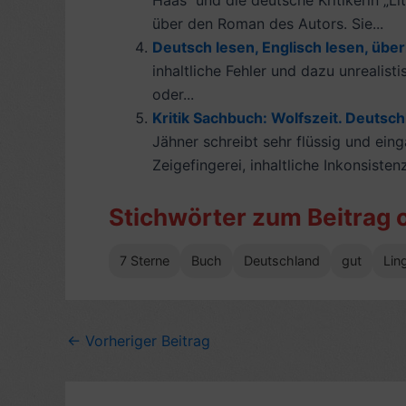
Haas“ und die deutsche Kritikerin „L
über den Roman des Autors. Sie...
Deutsch lesen, Englisch lesen, übe
inhaltliche Fehler und dazu unrealist
oder...
Kritik Sachbuch: Wolfszeit. Deutsch
Jähner schreibt sehr flüssig und eing
Zeigefingerei, inhaltliche Inkonsisten
Stichwörter zum Beitrag 
7 Sterne
Buch
Deutschland
gut
Lin
←
Vorheriger Beitrag