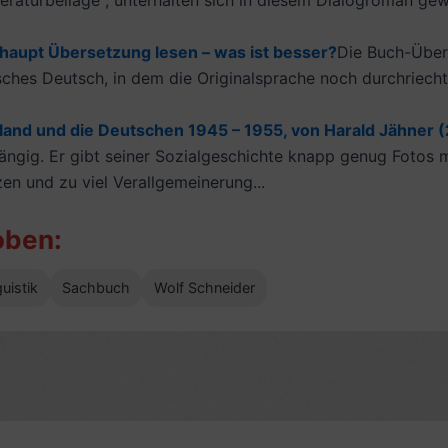
iteraturbeilage“, unterhalten sich in diesem Dialogroman gew
rhaupt Übersetzung lesen – was ist besser?
Die Buch-Übers
isches Deutsch, in dem die Originalsprache noch durchriecht
land und die Deutschen 1945 – 1955, von Harald Jähner (2
ängig. Er gibt seiner Sozialgeschichte knapp genug Fotos mi
zen und zu viel Verallgemeinerung...
oben:
guistik
Sachbuch
Wolf Schneider