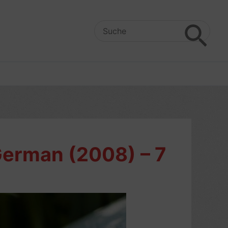
Search
for:
German (2008) – 7