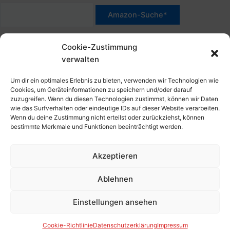
*Werbehinweis für Links mit Hinweis "Amazon-Werbelink(s)",
Cookie-Zustimmung
"Amazon-Suche" und/oder mit Sternchen (*): Das sind Affiliate-
verwalten
Link. Wenn Du auf der verlinkten Website etwas kaufst, erhalte
ich eine Provision. Du zahlst nur den normalen Preis - ohne
Um dir ein optimales Erlebnis zu bieten, verwenden wir Technologien wie
Aufschlag – und unterstützt diese Seite. Als Amazon-Partner
Cookies, um Geräteinformationen zu speichern und/oder darauf
zuzugreifen. Wenn du diesen Technologien zustimmst, können wir Daten
verdiene ich an qualifizierten Verkäufen. Dies gilt auch für
wie das Surfverhalten oder eindeutige IDs auf dieser Website verarbeiten.
Klicks/Tipps auf Produktbilder, die mit einer Händler-Seite wie
Wenn du deine Zustimmung nicht erteilst oder zurückziehst, können
Amazon verlinkt sind.
bestimmte Merkmale und Funktionen beeinträchtigt werden.
Akzeptieren
Impressum
Datenschutzerklärung
Ablehnen
Cookie-Richtlinie (EU)
Kontakt, Folgen & Über
Einstellungen ansehen
Copyright © 2026 HansBlog.de
Cookie-Richtlinie
Datenschutzerklärung
Impressum