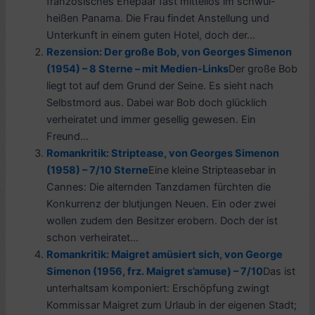
französisches Ehepaar fast mittellos im schwül-
heißen Panama. Die Frau findet Anstellung und
Unterkunft in einem guten Hotel, doch der...
Rezension: Der große Bob, von Georges Simenon
(1954) – 8 Sterne – mit Medien-Links
Der große Bob
liegt tot auf dem Grund der Seine. Es sieht nach
Selbstmord aus. Dabei war Bob doch glücklich
verheiratet und immer gesellig gewesen. Ein
Freund...
Romankritik: Striptease, von Georges Simenon
(1958) – 7/10 Sterne
Eine kleine Stripteasebar in
Cannes: Die alternden Tanzdamen fürchten die
Konkurrenz der blutjungen Neuen. Ein oder zwei
wollen zudem den Besitzer erobern. Doch der ist
schon verheiratet...
Romankritik: Maigret amüsiert sich, von George
Simenon (1956, frz. Maigret s’amuse) – 7/10
Das ist
unterhaltsam komponiert: Erschöpfung zwingt
Kommissar Maigret zum Urlaub in der eigenen Stadt;