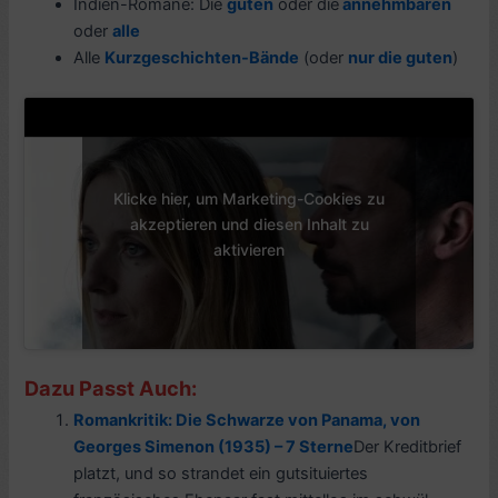
Indien-Romane: Die
guten
oder die
annehmbaren
oder
alle
Alle
Kurzgeschichten-Bände
(oder
nur die guten
)
Klicke hier, um Marketing-Cookies zu
akzeptieren und diesen Inhalt zu
aktivieren
Dazu Passt Auch:
Romankritik: Die Schwarze von Panama, von
Georges Simenon (1935) – 7 Sterne
Der Kreditbrief
platzt, und so strandet ein gutsituiertes