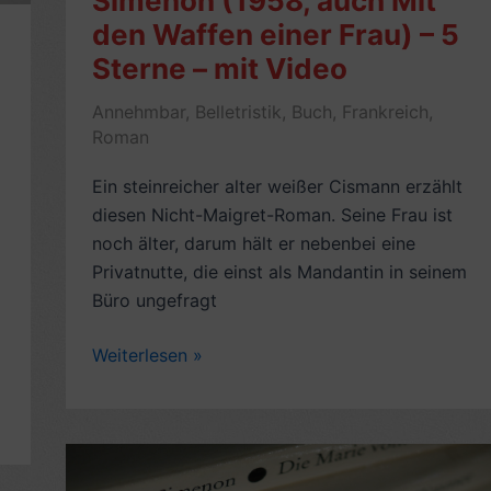
Simenon (1958, auch Mit
den Waffen einer Frau) – 5
Sterne – mit Video
Annehmbar
,
Belletristik
,
Buch
,
Frankreich
,
Roman
Ein steinreicher alter weißer Cismann erzählt
diesen Nicht-Maigret-Roman. Seine Frau ist
noch älter, darum hält er nebenbei eine
Privatnutte, die einst als Mandantin in seinem
Büro ungefragt
Romankritik:
Weiterlesen »
Im
Falle
eines
Unfalls,