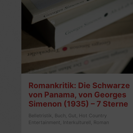
Simenon
(1951)
–
3/10
Romankritik: Die Schwarze
von Panama, von Georges
Simenon (1935) – 7 Sterne
Belletristik
,
Buch
,
Gut
,
Hot Country
Entertainment
,
Interkulturell
,
Roman