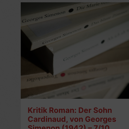
der
Verrückte
von
Bergerac,
von
Georges
Simenon
(1932)
–
7
Sterne
Kritik Roman: Der Sohn
Cardinaud, von Georges
Simenon (1942) – 7/10