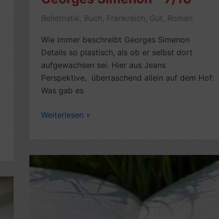
Belletristik
,
Buch
,
Frankreich
,
Gut
,
Roman
Wie immer beschreibt Georges Simenon
Details so plastisch, als ob er selbst dort
aufgewachsen sei. Hier aus Jeans
Perspektive, überraschend allein auf dem Hof:
Was gab es
Romankritik:
Weiterlesen »
Die
Witwe
Couderc
(1942),
von
Georges
Simenon
–