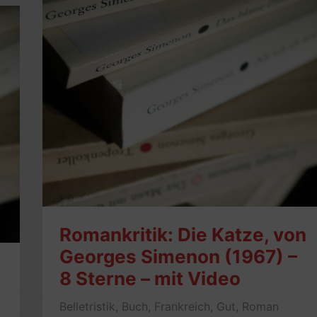
von
Georges
Simenon
(1958,
auch
Mit
den
Waffen
einer
Frau)
–
5
Sterne
Romankritik: Die Katze, von
–
Georges Simenon (1967) –
mit
8 Sterne – mit Video
Video
Belletristik
,
Buch
,
Frankreich
,
Gut
,
Roman