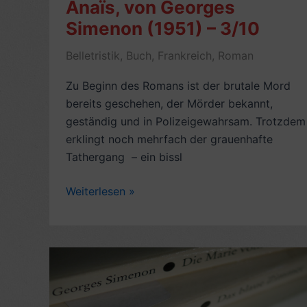
Anaïs, von Georges
Simenon (1951) – 3/10
Belletristik
,
Buch
,
Frankreich
,
Roman
Zu Beginn des Romans ist der brutale Mord
bereits geschehen, der Mörder bekannt,
geständig und in Polizeigewahrsam. Trotzdem
erklingt noch mehrfach der grauenhafte
Tathergang – ein bissl
Romankritik:
Weiterlesen »
Die
Zeit
mit
Anaïs,
von
Georges