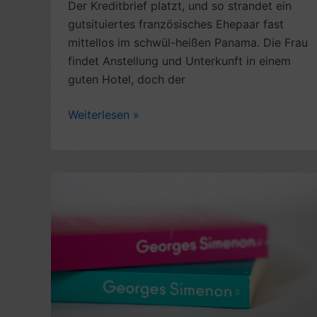
Der Kreditbrief platzt, und so strandet ein
gutsituiertes französisches Ehepaar fast
mittellos im schwül-heißen Panama. Die Frau
findet Anstellung und Unterkunft in einem
guten Hotel, doch der
Romankritik:
Weiterlesen »
Die
Schwarze
von
Panama,
von
Georges
Simenon
(1935)
–
7
Sterne