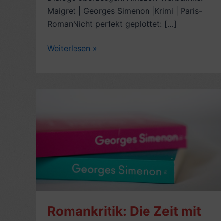
Maigret | Georges Simenon |Krimi | Paris-
RomanNicht perfekt geplottet: […]
Krimikritik:
Weiterlesen »
Maigret
zögert,
von
Georges
Simenon
(1968)
–
6/10
Romankritik: Die Zeit mit