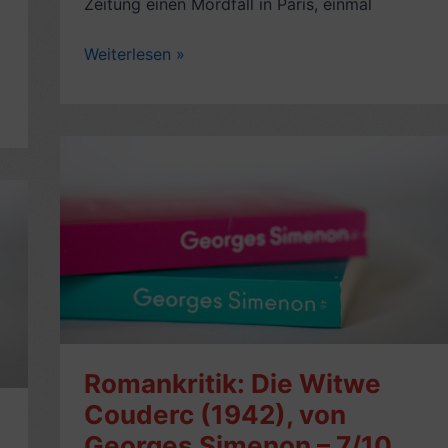
Zeitung einen Mordfall in Paris, einmal
Romankritik:
Weiterlesen »
Maigret
amüsiert
sich,
von
George
Simenon
(1956,
frz.
Maigret
s’amuse)
–
7/10
Romankritik: Die Witwe
Couderc (1942), von
Georges Simenon – 7/10