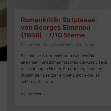
7/10
Romankritik: Striptease,
von Georges Simenon
(1958) – 7/10 Sterne
Belletristik
,
Buch
,
Frankreich
,
Gut
,
Roman
Eine kleine Stripteasebar in Cannes: Die
alternden Tanzdamen fürchten die Konkurrenz
der blutjungen Neuen. Ein oder zwei wollen
zudem den Besitzer erobern. Doch der ist
schon verheiratet
Romankritik:
Weiterlesen »
Striptease,
von