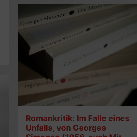
Georges
Simenon
(1958)
–
7/10
Sterne
Romankritik: Im Falle eines
Unfalls, von Georges