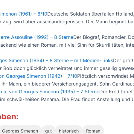
imenon (1961) – 8/10
Deutsche Soldaten überfallen Holland,
ten Zug, wird aber auseinandergerissen. Der Mann beginnt ba
erre Assouline (1992) – 8 Sterne
Der Biograf, Romancier, Do
ckend wie einen Roman, mit viel Sinn für Skurrilitäten, in
ges Simenon (1954) – 8 Sterne – mit Medien-Links
Der groß
 Bob doch glücklich verheiratet und immer gesellig gewesen
von Georges Simenon (1942) – 7/10
Plötzlich verschwindet M
Ihr Mann, ein biederer Versicherungsagent, Sohn Cardinaud,
ma, von Georges Simenon (1935) – 7 Sterne
Der Kreditbrief
 im schwül-heißen Panama. Die Frau findet Anstellung und U
oben:
Georges Simenon
gut
historisch
Roman