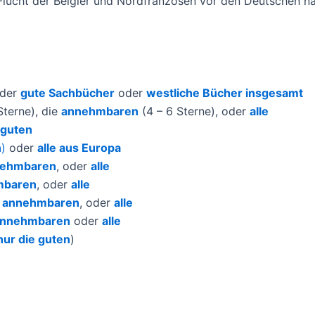
ie Flucht der Belgier und Nordfranzosen vor den Deutschen
der
gute Sachbücher
oder
westliche Bücher insgesamt
terne), die
annehmbaren
(4 – 6 Sterne), oder
alle
 guten
n
)
oder
alle aus Europa
ehmbaren
, oder
alle
mbaren
, oder
alle
e
annehmbaren
, oder
alle
nnehmbaren
oder
alle
nur die guten
)