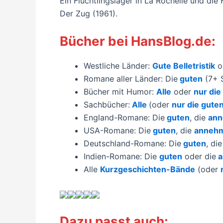
Ein Flüchtlingslager in La Rochelle und d
Der Zug (1961).
Bücher bei HansBlog.de:
Westliche Länder:
Gute Belletristik
o
Romane aller Länder: Die
guten
(7+ S
Bücher mit Humor:
Alle
oder
nur die
Sachbücher:
Alle
(oder
nur die gute
England-Romane: Die
guten
, die
ann
USA-Romane: Die
guten
, die
anneh
Deutschland-Romane: Die
guten
, di
Indien-Romane: Die
guten
oder die
a
Alle
Kurzgeschichten-Bände
(oder
Dazu passt auch: