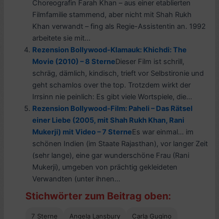
Choreografin Farah Khan – aus einer etablierten
Filmfamilie stammend, aber nicht mit Shah Rukh
Khan verwandt – fing als Regie-Assistentin an. 1992
arbeitete sie mit...
Rezension Bollywood-Klamauk: Khichdi: The
Movie (2010) – 8 Sterne
Dieser Film ist schrill,
schräg, dämlich, kindisch, trieft vor Selbstironie und
geht schamlos over the top. Trotzdem wirkt der
Irrsinn nie peinlich: Es gibt viele Wortspiele, die...
Rezension Bollywood-Film: Paheli – Das Rätsel
einer Liebe (2005, mit Shah Rukh Khan, Rani
Mukerji) mit Video – 7 Sterne
Es war einmal… im
schönen Indien (im Staate Rajasthan), vor langer Zeit
(sehr lange), eine gar wunderschöne Frau (Rani
Mukerji), umgeben von prächtig gekleideten
Verwandten (unter ihnen...
Stichwörter zum Beitrag oben:
7 Sterne
Angela Lansbury
Carla Gugino