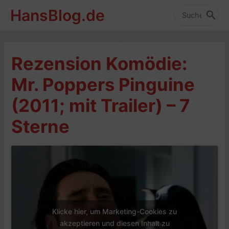
Zum
HansBlog.de
Inhalt
Search
for:
springen
Rezension Komödie:
Mr. Poppers Pinguine
(2011; mit Trailer) – 7
Sterne
Klicke hier, um Marketing-Cookies zu
akzeptieren und diesen Inhalt zu