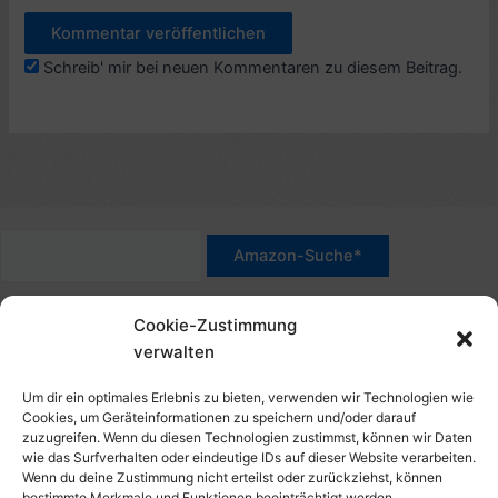
Schreib' mir bei neuen Kommentaren zu diesem Beitrag.
*Werbehinweis für Links mit Hinweis "Amazon-Werbelink(s)",
Cookie-Zustimmung
"Amazon-Suche" und/oder mit Sternchen (*): Das sind Affiliate-
verwalten
Link. Wenn Du auf der verlinkten Website etwas kaufst, erhalte
ich eine Provision. Du zahlst nur den normalen Preis - ohne
Um dir ein optimales Erlebnis zu bieten, verwenden wir Technologien wie
Aufschlag – und unterstützt diese Seite. Als Amazon-Partner
Cookies, um Geräteinformationen zu speichern und/oder darauf
zuzugreifen. Wenn du diesen Technologien zustimmst, können wir Daten
verdiene ich an qualifizierten Verkäufen. Dies gilt auch für
wie das Surfverhalten oder eindeutige IDs auf dieser Website verarbeiten.
Klicks/Tipps auf Produktbilder, die mit einer Händler-Seite wie
Wenn du deine Zustimmung nicht erteilst oder zurückziehst, können
Amazon verlinkt sind.
bestimmte Merkmale und Funktionen beeinträchtigt werden.