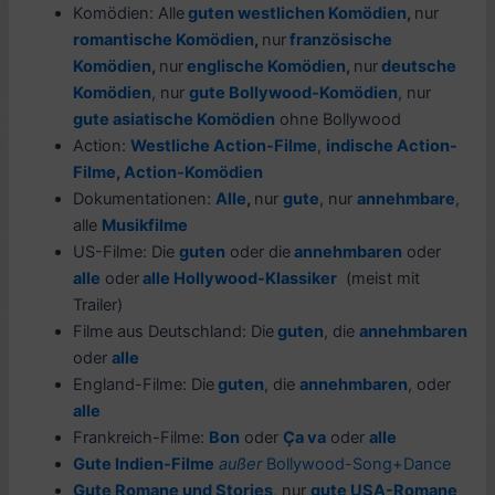
Komödien: Alle
guten westlichen Komödien
,
nur
romantische Komödien
,
nur
französische
Komödien
,
nur
englische Komödien
,
nur
deutsche
Komödien
, nur
gute Bollywood-Komödien
, nur
gute asiatische Komödien
ohne Bollywood
Action:
Westliche Action-Filme
,
indische Action-
Filme
,
Action-Komödien
Dokumentationen:
Alle
,
nur
gute
, nur
annehmbare
,
alle
Musikfilme
US-Filme: Die
guten
oder die
annehmbaren
oder
alle
oder
alle Hol
lywood-Klassiker
(meist mit
Trailer)
Filme aus Deutschland: Die
guten
, die
annehmbaren
oder
alle
England-Filme: Die
guten
, die
annehmbaren
, oder
alle
Frankreich-Filme:
Bon
oder
Ça va
oder
alle
Gute Indien-Filme
außer
Bollywood-Song+Dance
Gute Romane und Stories
, nur
gute USA-Romane