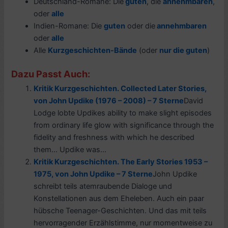
Deutschland-Romane: Die
guten
, die
annehmbaren
,
oder
alle
Indien-Romane: Die
guten
oder die
annehmbaren
oder
alle
Alle
Kurzgeschichten-Bände
(oder
nur die guten
)
Dazu Passt Auch:
Kritik Kurzgeschichten. Collected Later Stories,
von John Updike (1976 – 2008) – 7 Sterne
David
Lodge lobte Updikes ability to make slight episodes
from ordinary life glow with significance through the
fidelity and freshness with which he described
them… Updike was...
Kritik Kurzgeschichten. The Early Stories 1953 –
1975, von John Updike – 7 Sterne
John Updike
schreibt teils atemraubende Dialoge und
Konstellationen aus dem Eheleben. Auch ein paar
hübsche Teenager-Geschichten. Und das mit teils
hervorragender Erzählstimme, nur momentweise zu