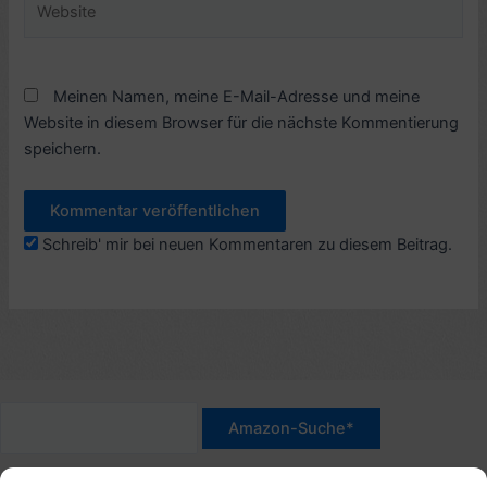
Meinen Namen, meine E-Mail-Adresse und meine
Website in diesem Browser für die nächste Kommentierung
speichern.
Schreib' mir bei neuen Kommentaren zu diesem Beitrag.
*Werbehinweis für Links mit Hinweis "Amazon-Werbelink(s)",