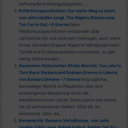
auftrumpfend bildungsbürgerlich....
Kritik Kurzgeschichten. Der weite Weg zu zweit,
von John Updike (engl. The Maples Stories bzw.
Too Far to Go) – 8 Sterne
Diese
Wirklichkurzgeschichten entstanden über
Jahrzehnte hin und sind sehr heterogen, auch wenn
immer dasselbe Ehepaar Maple im Mittelpunkt steht.
Tonfall und Erzählperspektive schwanken, es gibt
wenig Verbindungen...
Rezension Historischer Afrika-Bericht: Too Late to
Turn Back: Barbara and Graham Greene in Liberia,
von Barbara Greene – 7 Sterne
Vergnüglicher,
kurzweiliger Bericht im Plauderton über eine
anstrengende Wanderung durch die
westafrikanischen Länder Sierra Leone und Liberia
mit 30 einheimischen Helfern 1934 (dt. Im
Hinterland). Über die...
Romankritik. Bessere Verhältnisse, von John
Updike (1981, engl. Rabbit Is Rich, Rabbit Teil 3) –