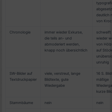
typograf
abgesetz
deutlich 
von Kro
Chronologie
immer wieder Exkurse,
schweift
die teils an- und
wieder we
abmoderiert werden,
von Höl
knapp noch übersichtlich
auf Stöc
unübersic
unruhig
SW-Bilder auf
viele, verstreut, lange
16 S. Bil
Textdruckpapier
Bildtexte, gute
mäßige
Wiedergabe
Wiederga
kurze Bil
Stammbäume
nein
nein