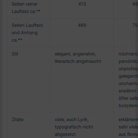
Seiten reiner
413
66
Lauftext ca.**
Seiten Lauftext
489
75
und Anhang
ca.**
Stil
elegant, angenehm,
nüchtern
literarisch angehaucht
persönlic
unprofes
gelegentl
uncharma
erwähnt 
öfter selb
trotzdem 
Zitate
viele, auch Lyrik,
erklärte
typografisch nicht
sehr viel
abgesetzt
aus Rom