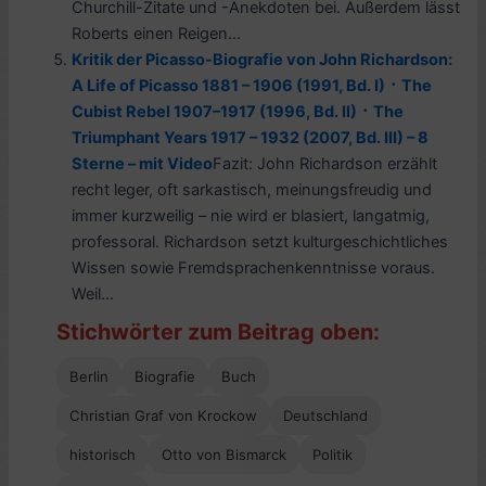
Churchill-Zitate und -Anekdoten bei. Außerdem lässt
Roberts einen Reigen...
Kritik der Picasso-Biografie von John Richardson:
A Life of Picasso 1881 – 1906 (1991, Bd. I) ᛫ The
Cubist Rebel 1907–1917 (1996, Bd. II) ᛫ The
Triumphant Years 1917 – 1932 (2007, Bd. III) – 8
Sterne – mit Video
Fazit: John Richardson erzählt
recht leger, oft sarkastisch, meinungsfreudig und
immer kurzweilig – nie wird er blasiert, langatmig,
professoral. Richardson setzt kulturgeschichtliches
Wissen sowie Fremdsprachenkenntnisse voraus.
Weil...
Stichwörter zum Beitrag oben:
Berlin
Biografie
Buch
Christian Graf von Krockow
Deutschland
historisch
Otto von Bismarck
Politik