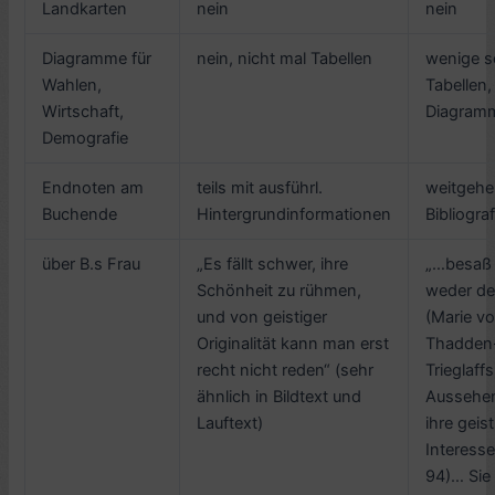
Landkarten
nein
nein
Diagramme für
nein, nicht mal Tabellen
wenige s
Wahlen,
Tabellen,
Wirtschaft,
Diagram
Demografie
Endnoten am
teils mit ausführl.
weitgehe
Buchende
Hintergrundinformationen
Bibliogra
über B.s Frau
„Es fällt schwer, ihre
„…besaß 
Schönheit zu rühmen,
weder de
und von geistiger
(Marie v
Originalität kann man erst
Thadden
recht nicht reden“ (sehr
Trieglaff
ähnlich in Bildtext und
Aussehe
Lauftext)
ihre geis
Interesse
94)… Sie