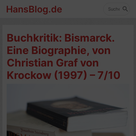
Zum
HansBlog.de
Inhalt
Search
for:
springen
Buchkritik: Bismarck.
Eine Biographie, von
Christian Graf von
Krockow (1997) – 7/10