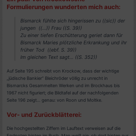
Formulierungen wunderten mich auch:
Bismarck fühlte sich hingerissen zu ((sic)) der
jungen ((…)) Frau ((S. 39))
Zu einer tiefen Erschütterung geriet dann für
Bismarck Maries plötzliche Erkrankung und ihr
früher Tod ((ebf. S. 39))
Im gleichen Text sagt… ((S. 352))
Auf Seite 195 schreibt von Krockow, dass der wichtige
„jüdische Bankier“ Bleichröder völlig zu unrecht in
Bismarcks Gesammelten Werken und im Brockhaus bis
1967 nicht figuriert; die Bildtafel auf der nachfolgenden
Seite 196 zeigt… genau: von Roon und Moltke.
Vor- und Zurückblätterei:
Die hochgestellten Ziffern im Lauftext verweisen auf die
Endnoten hinten im Buch. Man weiß nie, ob dort hinten nur