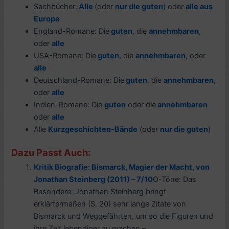
Sachbücher:
Alle
(oder
nur die guten
)
oder
alle aus
Europa
England-Romane: Die
guten
, die
annehmbaren
,
oder
alle
USA-Romane: Die
guten
, die
annehmbaren
, oder
alle
Deutschland-Romane: Die
guten
, die
annehmbaren
,
oder
alle
Indien-Romane: Die
guten
oder die
annehmbaren
oder
alle
Alle
Kurzgeschichten-Bände
(oder
nur die guten
)
Dazu Passt Auch:
Kritik Biografie: Bismarck, Magier der Macht, von
Jonathan Steinberg (2011) – 7/10
O-Töne: Das
Besondere: Jonathan Steinberg bringt
erklärtermaßen (S. 20) sehr lange Zitate von
Bismarck und Weggefährten, um so die Figuren und
ihre Zeit lebendiger zu machen –...