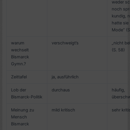
weder s
noch spr
kundig, 
hatte sie
Mode“ (S
warum
verschweigt’s
„nicht b
wechselt
(S. 58)
Bismarck
Gymn.?
Zeittafel
ja, ausführlich
Lob der
durchaus
häufig,
Bismarck-Politik
überschw
Meinung zu
mild kritisch
sehr krit
Mensch
Bismarck