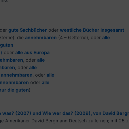
der
gute Sachbücher
oder
westliche Bücher insgesamt
terne), die
annehmbaren
(4 – 6 Sterne), oder
alle
 guten
n
)
oder
alle aus Europa
ehmbaren
, oder
alle
mbaren
, oder
alle
e
annehmbaren
, oder
alle
nnehmbaren
oder
alle
nur die guten
)
 was? (2007) und Wie wer das? (2009), von David Bergma
e Amerikaner David Bergmann Deutsch zu lernen; mit 25 z