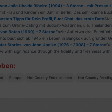
, von João Ubaldo Ribeiro (1994) – 3 Sterne – mit Presse-
mit Frau und Kindern ein Jahr in Berlin. Das sehr dünne Buch
esten Tipps für Dein Profil, Euer Chat, das erste Date
Sta
 zum Online-Dating mit Südost-Asiatinnen, u.a. Thailänderin
 von Botan (1969) – 7 Sterne
Fazit: Auf etwa drei Buchfünf
hts baut sich ab 1945 ein Leben in Bangkok auf, gründet Ge
ater Stories, von John Updike (1976 – 2008) – 7 Sterne
Da
low with significance through the fidelity and freshness wi
oben:
nd
Europa
Hot Country Entertainment
Hot Country Readin