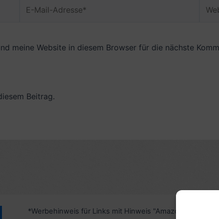
E-
Webs
Mail-
Adresse*
nd meine Website in diesem Browser für die nächste Komme
diesem Beitrag.
*Werbehinweis für Links mit Hinweis "Amazon-Werbelink