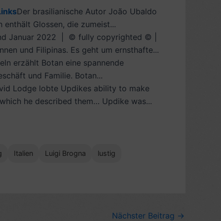
Links
Der brasilianische Autor João Ubaldo
 enthält Glossen, die zumeist...
nd Januar 2022 | © fully copyrighted © |
nen und Filipinas. Es geht um ernsthafte...
teln erzählt Botan eine spannende
schäft und Familie. Botan...
vid Lodge lobte Updikes ability to make
th which he described them… Updike was...
g
Italien
Luigi Brogna
lustig
Nächster Beitrag
→