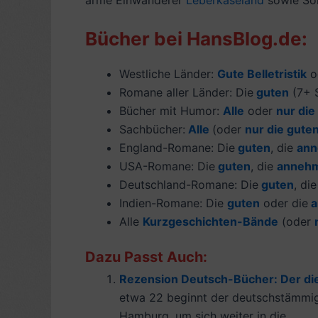
Bücher bei HansBlog.de:
Westliche Länder:
Gute Belletristik
o
Romane aller Länder: Die
guten
(7+ S
Bücher mit Humor:
Alle
oder
nur die
Sachbücher:
Alle
(oder
nur die gute
England-Romane: Die
guten
, die
ann
USA-Romane: Die
guten
, die
anneh
Deutschland-Romane: Die
guten
, di
Indien-Romane: Die
guten
oder die
a
Alle
Kurzgeschichten-Bände
(oder
Dazu Passt Auch:
Rezension Deutsch-Bücher: Der die
etwa 22 beginnt der deutschstämmig
Hamburg, um sich weiter in die...