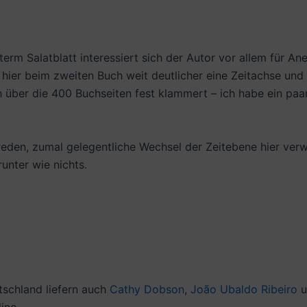
rm Salatblatt interessiert sich der Autor vor allem für An
hier beim zweiten Buch weit deutlicher eine Zeitachse und 
ch über die 400 Buchseiten fest klammert – ich habe ein paa
reden, zumal gelegentliche Wechsel der Zeitebene hier verwir
runter wie nichts.
tschland liefern auch
Cathy Dobson
,
João Ubaldo Ribeiro
u
ino.