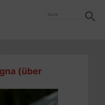
Search
for:
ogna (über