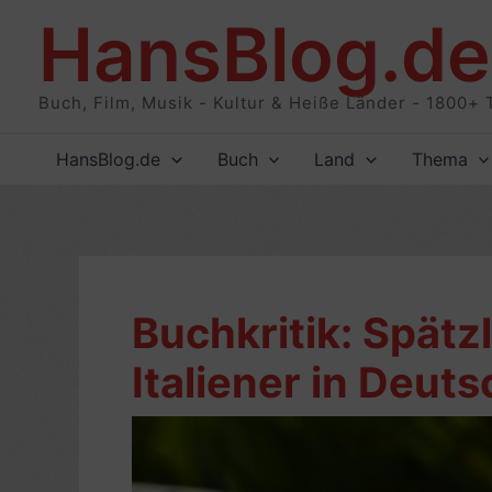
Zum
HansBlog.de
Inhalt
springen
Buch, Film, Musik - Kultur & Heiße Länder - 1800+ 
HansBlog.de
Buch
Land
Thema
Buchkritik: Spätz
Italiener in Deut