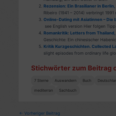
Rezension: Ein Brasilianer in Berlin
Ribeiro (1941 – 2014) verbringt 1991 
Online-Dating mit Asiatinnen – Die b
see English version Hier folgen Tipps
Romankritik: Letters from Thailand,
Geschichte: Ein chinesischer Habenic
Kritik Kurzgeschichten. Collected L
slight episodes from ordinary life g
Stichwörter zum Beitrag 
7 Sterne
Auswandern
Buch
Deutschla
mediterran
Sachbuch
←
Vorheriger Beitrag