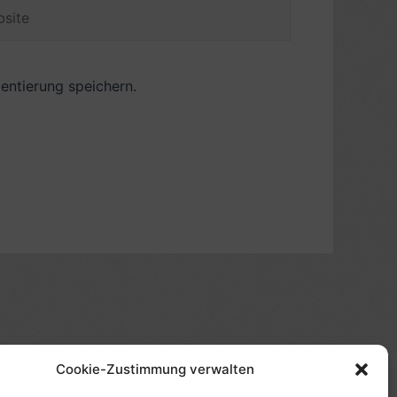
ite
ntierung speichern.
Cookie-Zustimmung verwalten
(s)", "Amazon-Suche" und/oder mit Sternchen (*):