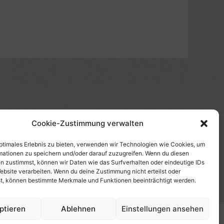
Cookie-Zustimmung verwalten
(s)", "Amazon-Suche" und/oder mit Sternchen (*):
te etwas kaufst, erhalte ich eine Provision. Du zahlst
optimales Erlebnis zu bieten, verwenden wir Technologien wie Cookies, um
mationen zu speichern und/oder darauf zuzugreifen. Wenn du diesen
tzt diese Seite. Als Amazon-Partner verdiene ich an
n zustimmst, können wir Daten wie das Surfverhalten oder eindeutige IDs
uf Produktbilder, die mit einer Händler-Seite wie
ebsite verarbeiten. Wenn du deine Zustimmung nicht erteilst oder
t, können bestimmte Merkmale und Funktionen beeinträchtigt werden.
ptieren
Ablehnen
Einstellungen ansehen
Copyright © 2026 HansBlog.de