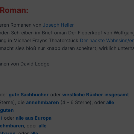
 Roman:
hreren Romanen von
Joseph Heller
enden Schreiben im Briefroman Der Fieberkopf von Wolfgan
ng in Michael Frayns Theaterstück
Der nackte Wahnsinn/en
 macht sie’s bloß nur knapp daran scheitert, wirklich unt
manen von David Lodge
der
gute Sachbücher
oder
westliche Bücher insgesamt
terne), die
annehmbaren
(4 – 6 Sterne), oder
alle
 guten
n
)
oder
alle aus Europa
ehmbaren
, oder
alle
mbaren
, oder
alle