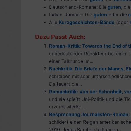
Deutschland-Romane: Die
guten
, di
Indien-Romane: Die
guten
oder die
a
Alle
Kurzgeschichten-Bände
(oder
Dazu Passt Auch:
Roman-Kritik: Towards the End of 
unbedeutender Redakteur bei einer Lo
einer Talkrunde im...
Buchkritik: Die Briefe der Manns, Ei
schreiben mit sehr unterschiedlichem 
Da feuert die...
Romankritik: Von der Schönheit, vo
und sie spießt Uni-Politik und die T
erzürnt wieder....
Besprechung Journalisten-Roman: D
schildert einen Reigen amerikanische
2010. Jedes Kapitel stellt einen...