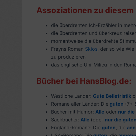
Assoziationen zu diesem
die überdrehten Ich-Erzähler in me
die überdrehten und überkreuz reis
momentweise die überdrehte Stimmu
Frayns Roman
Skios
, der so wie Wie
zu produzieren
das englische Uni-Milieu in den Ro
Bücher bei HansBlog.de:
Westliche Länder:
Gute Belletristik
o
Romane aller Länder: Die
guten
(7+ S
Bücher mit Humor:
Alle
oder
nur die
Sachbücher:
Alle
(oder
nur die gute
England-Romane: Die
guten
, die
ann
USA-Romane: Die
guten
, die
anneh