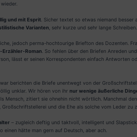
wieder.
lig und mit Esprit
. Sicher textet so etwas niemand besser 
stilistische Varianten
, sehr kurze und sehr lange Schreiben
liche, jedoch perma-hochtourige Briefton des Dozenten. F
h-Erzähler-Roman
. So fehlen über den Briefen Anreden un
rson, lässt er seinen Korrespondenten einfach Antworten 
war berichten die Briefe unentwegt von der Großschriftstell
öllig unklar. Wir hören von ihr
nur wenige äußerliche Ding
 als Mensch, zitiert sie ohnehin nicht wörtlich. Manchmal d
Großschriftstellerei und die Ehe als solche vom Leder zu z
lter
– zugleich deftig und taktvoll, intelligent und Slapstick
So einen hätte man gern auf Deutsch, aber ach.