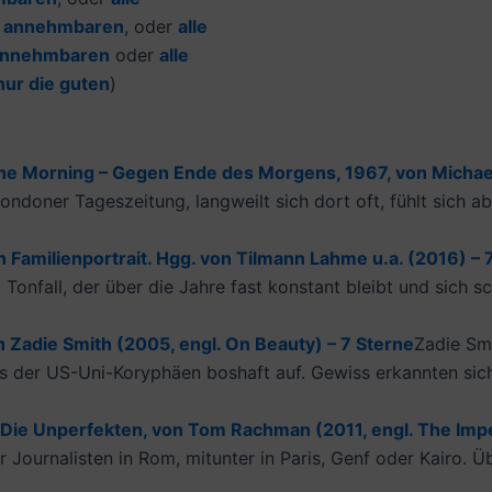
e
annehmbaren
, oder
alle
nnehmbaren
oder
alle
nur die guten
)
the Morning – Gegen Ende des Morgens, 1967, von Michael
ndoner Tageszeitung, langweilt sich dort oft, fühlt sich a
n Familienportrait. Hgg. von Tilmann Lahme u.a. (2016) – 7
Tonfall, der über die Jahre fast konstant bleibt und sich s
n Zadie Smith (2005, engl. On Beauty) – 7 Sterne
Zadie Smi
ics der US-Uni-Koryphäen boshaft auf. Gewiss erkannten si
ie Unperfekten, von Tom Rachman (2011, engl. The Imper
r Journalisten in Rom, mitunter in Paris, Genf oder Kairo.