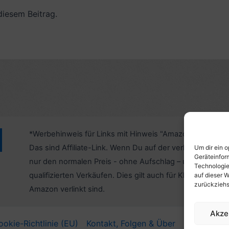
diesem Beitrag.
*Werbehinweis für Links mit Hinweis "Amazon-Werbelink
Das sind Affiliate-Link. Wenn Du auf der verlinkten Websi
Um dir ein 
Geräteinfor
nur den normalen Preis - ohne Aufschlag – und unterstü
Technologie
qualifizierten Verkäufen. Dies gilt auch für Klicks/Tipps a
auf dieser W
zurückziehs
Amazon verlinkt sind.
Akze
ookie-Richtlinie (EU)
Kontakt, Folgen & Über