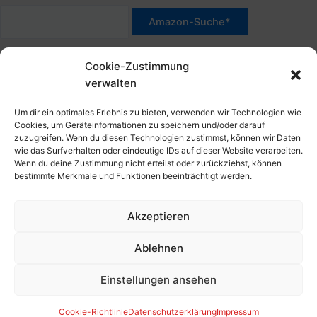
*Werbehinweis für Links mit Hinweis "Amazon-Werbelink(s)",
Cookie-Zustimmung
"Amazon-Suche" und/oder mit Sternchen (*): Das sind Affiliate-
verwalten
Link. Wenn Du auf der verlinkten Website etwas kaufst, erhalte
ich eine Provision. Du zahlst nur den normalen Preis - ohne
Um dir ein optimales Erlebnis zu bieten, verwenden wir Technologien wie
Aufschlag – und unterstützt diese Seite. Als Amazon-Partner
Cookies, um Geräteinformationen zu speichern und/oder darauf
zuzugreifen. Wenn du diesen Technologien zustimmst, können wir Daten
verdiene ich an qualifizierten Verkäufen. Dies gilt auch für
wie das Surfverhalten oder eindeutige IDs auf dieser Website verarbeiten.
Klicks/Tipps auf Produktbilder, die mit einer Händler-Seite wie
Wenn du deine Zustimmung nicht erteilst oder zurückziehst, können
Amazon verlinkt sind.
bestimmte Merkmale und Funktionen beeinträchtigt werden.
Akzeptieren
Impressum
Datenschutzerklärung
Ablehnen
Cookie-Richtlinie (EU)
Kontakt, Folgen & Über
Einstellungen ansehen
Copyright © 2026 HansBlog.de
Cookie-Richtlinie
Datenschutzerklärung
Impressum