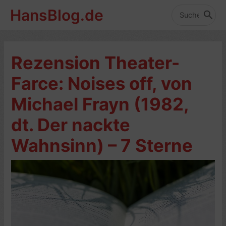
Zum
HansBlog.de
Inhalt
Search
for:
springen
Rezension Theater-
Farce: Noises off, von
Michael Frayn (1982,
dt. Der nackte
Wahnsinn) – 7 Sterne