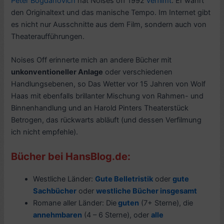
Peter Bogdanovich
hat Noises off 1992
verfilmt
. Er wahrt
den Originaltext und das manische Tempo. Im Internet gibt
es nicht nur Ausschnitte aus dem Film, sondern auch von
Theateraufführungen.
Noises Off erinnerte mich an andere Bücher mit
unkonventioneller Anlage
oder verschiedenen
Handlungsebenen, so Das Wetter vor 15 Jahren von Wolf
Haas mit ebenfalls brillanter Mischung von Rahmen- und
Binnenhandlung und an Harold Pinters Theaterstück
Betrogen, das rückwarts abläuft (und dessen Verfilmung
ich nicht empfehle).
Bücher bei HansBlog.de:
Westliche Länder:
Gute Belletristik
oder
gute
Sachbücher
oder
westliche Bücher insgesamt
Romane aller Länder: Die
guten
(7+ Sterne), die
annehmbaren
(4 – 6 Sterne), oder
alle