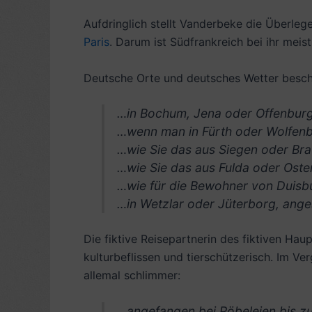
Aufdringlich stellt Vanderbeke die Überle
Paris
. Darum ist Südfrankreich bei ihr meis
Deutsche Orte und deutsches Wetter besch
…in Bochum, Jena oder Offenburg,
…wenn man in Fürth oder Wolfenbüt
…wie Sie das aus Siegen oder Br
…wie Sie das aus Fulda oder Oster
…wie für die Bewohner von Duisb
…in Wetzlar oder Jüterborg, anges
Die fiktive Reisepartnerin des fiktiven Hau
kulturbeflissen und tierschützerisch. Im Ve
allemal schlimmer:
…angefangen bei Pöbeleien bis z