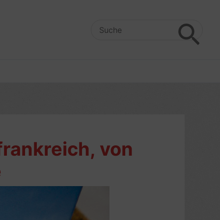
Search
for:
rankreich, von
e