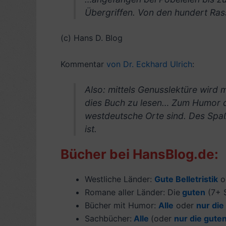
Übergriffen. Von den hundert Ra
(c) Hans D. Blog
Kommentar
von Dr. Eckhard Ulrich
:
Also: mittels Genusslektüre wird 
dies Buch zu lesen… Zum Humor de
westdeutsche Orte sind. Des Spaß
ist.
Bücher bei HansBlog.de:
Westliche Länder:
Gute Belletristik
o
Romane aller Länder: Die
guten
(7+ S
Bücher mit Humor:
Alle
oder
nur die
Sachbücher:
Alle
(oder
nur die gute