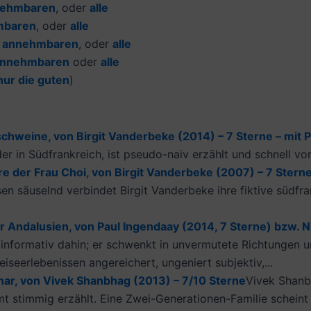
ehmbaren
, oder
alle
mbaren
, oder
alle
e
annehmbaren
, oder
alle
nnehmbaren
oder
alle
nur die guten
)
hweine, von Birgit Vanderbeke (2014) – 7 Sterne – mit 
er in Südfrankreich, ist pseudo-naiv erzählt und schnell vo
re der Frau Choi, von Birgit Vanderbeke (2007) – 7 Stern
ssen säuselnd verbindet Birgit Vanderbeke ihre fiktive südf
 Andalusien, von Paul Ingendaay (2014, 7 Sterne) bzw. N
informativ dahin; er schwenkt in unvermutete Richtungen und
eiseerlebenissen angereichert, ungeniert subjektiv,...
ar, von Vivek Shanbhag (2013) – 7/10 Sterne
Vivek Shanba
mt stimmig erzählt. Eine Zwei-Generationen-Familie schein