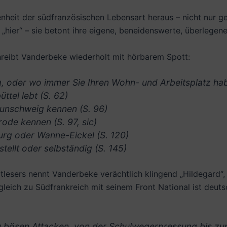
genheit der südfranzösischen Lebensart heraus – nicht nur 
t „hier“ – sie betont ihre eigene, beneidenswerte, überlegen
reibt Vanderbeke wiederholt mit hörbarem Spott:
 oder wo immer Sie Ihren Wohn- und Arbeitsplatz hab
tel lebt (S. 62)
aunschweig kennen (S. 96)
ode kennen (S. 97, sic)
urg oder Wanne-Eickel (S. 120)
tellt oder selbständig (S. 145)
ptlesers nennt Vanderbeke verächtlich klingend „Hildegard“, 
rgleich zu Südfrankreich mit seinem Front National ist deut
u bösen Attacken, von der Schulwegerpressung bis zum