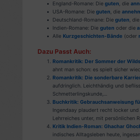
England-Romane: Die
guten
, die
ann
USA-Romane: Die
guten
, die
anneh
Deutschland-Romane: Die
guten
, di
Indien-Romane: Die
guten
oder die
a
Alle
Kurzgeschichten-Bände
(oder
Dazu Passt Auch:
Romankritik: Der Sommer der Wildsc
ahnt man schon: es spielt sicher wied
Romankritik: Die sonderbare Karrie
aufdringlich. Leichthändig und befli
Schmetterlingskunde,...
Buchkritik: Gebrauchsanweisung für
Ingendaay plaudert recht locker und 
Lehrreiches unter, mit persönlichen R
Kritik Indien-Roman: Ghachar Ghoch
indisches Alltagsleben heute, ingesa