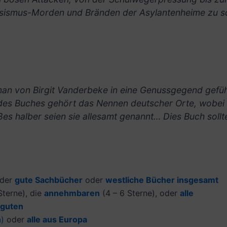
ssismus-Morden und Bränden der Asylantenheime zu sc
man von Birgit Vanderbeke in eine Genussgegend geführ
s Buches gehört das Nennen deutscher Orte, wobei au
es halber seien sie allesamt genannt… Dies Buch soll
der
gute Sachbücher
oder
westliche Bücher insgesamt
terne), die
annehmbaren
(4 – 6 Sterne), oder
alle
 guten
n
)
oder
alle aus Europa