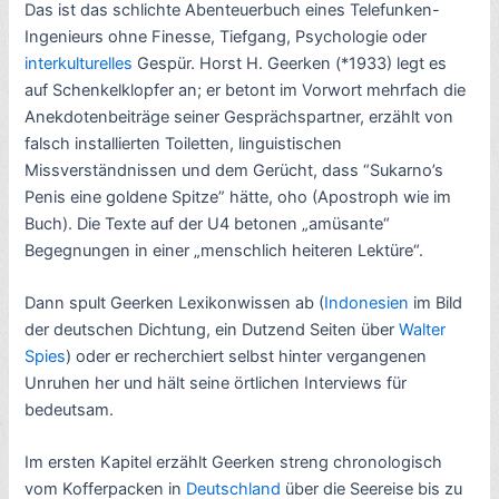
Das ist das schlichte Abenteuerbuch eines Telefunken-
Ingenieurs ohne Finesse, Tiefgang, Psychologie oder
interkulturelles
Gespür. Horst H. Geerken (*1933) legt es
auf Schenkelklopfer an; er betont im Vorwort mehrfach die
Anekdotenbeiträge seiner Gesprächspartner, erzählt von
falsch installierten Toiletten, linguistischen
Missverständnissen und dem Gerücht, dass “Sukarno’s
Penis eine goldene Spitze” hätte, oho (Apostroph wie im
Buch). Die Texte auf der U4 betonen „amüsante“
Begegnungen in einer „menschlich heiteren Lektüre“.
Dann spult Geerken Lexikonwissen ab (
Indonesien
im Bild
der deutschen Dichtung, ein Dutzend Seiten über
Walter
Spies
) oder er recherchiert selbst hinter vergangenen
Unruhen her und hält seine örtlichen Interviews für
bedeutsam.
Im ersten Kapitel erzählt Geerken streng chronologisch
vom Kofferpacken in
Deutschland
über die Seereise bis zu