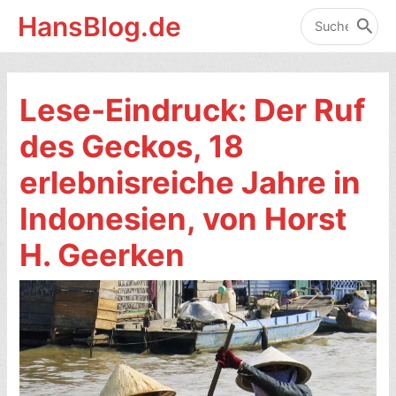
Zum
HansBlog.de
Inhalt
Search
for:
springen
Lese-Eindruck: Der Ruf
des Geckos, 18
erlebnisreiche Jahre in
Indonesien, von Horst
H. Geerken