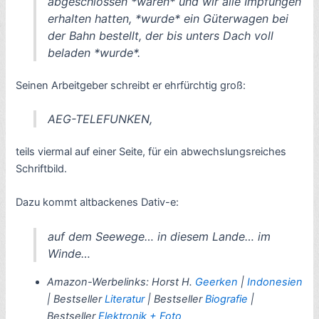
abgeschlossen *waren* und wir alle Impfungen
erhalten hatten, *wurde* ein Güterwagen bei
der Bahn bestellt, der bis unters Dach voll
beladen *wurde*.
Seinen Arbeitgeber schreibt er ehrfürchtig groß:
AEG-TELEFUNKEN,
teils viermal auf einer Seite, für ein abwechslungsreiches
Schriftbild.
Dazu kommt altbackenes Dativ-e:
auf dem Seewege… in diesem Lande… im
Winde…
Amazon-Werbelinks:
Horst H.
Geerken
|
Indonesien
| Bestseller
Literatur
| Bestseller
Biografie
|
Bestseller
Elektronik + Foto