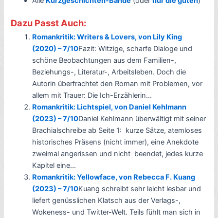
Alle
Kurzgeschichten-Bände
(oder
nur die guten
)
Dazu Passt Auch:
Romankritik: Writers & Lovers, von Lily King
(2020) – 7/10
Fazit: Witzige, scharfe Dialoge und
schöne Beobachtungen aus dem Familien-,
Beziehungs-, Literatur-, Arbeitsleben. Doch die
Autorin überfrachtet den Roman mit Problemen, vor
allem mit Trauer: Die Ich-Erzählerin...
Romankritik: Lichtspiel, von Daniel Kehlmann
(2023) – 7/10
Daniel Kehlmann überwältigt mit seiner
Brachialschreibe ab Seite 1: kurze Sätze, atemloses
historisches Präsens (nicht immer), eine Anekdote
zweimal angerissen und nicht beendet, jedes kurze
Kapitel eine...
Romankritik: Yellowface, von Rebecca F. Kuang
(2023) – 7/10
Kuang schreibt sehr leicht lesbar und
liefert genüsslichen Klatsch aus der Verlags-,
Wokeness- und Twitter-Welt. Teils fühlt man sich in