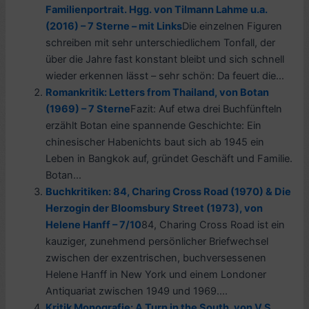
Familienportrait. Hgg. von Tilmann Lahme u.a.
(2016) – 7 Sterne – mit Links
Die einzelnen Figuren
schreiben mit sehr unterschiedlichem Tonfall, der
über die Jahre fast konstant bleibt und sich schnell
wieder erkennen lässt – sehr schön: Da feuert die...
Romankritik: Letters from Thailand, von Botan
(1969) – 7 Sterne
Fazit: Auf etwa drei Buchfünfteln
erzählt Botan eine spannende Geschichte: Ein
chinesischer Habenichts baut sich ab 1945 ein
Leben in Bangkok auf, gründet Geschäft und Familie.
Botan...
Buchkritiken: 84, Charing Cross Road (1970) & Die
Herzogin der Bloomsbury Street (1973), von
Helene Hanff – 7/10
84, Charing Cross Road ist ein
kauziger, zunehmend persönlicher Briefwechsel
zwischen der exzentrischen, buchversessenen
Helene Hanff in New York und einem Londoner
Antiquariat zwischen 1949 und 1969....
Kritik Monografie: A Turn in the South, von V.S.