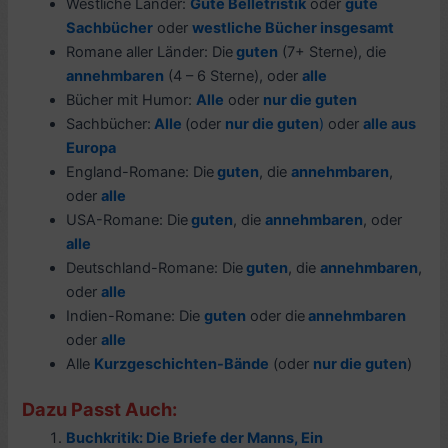
Westliche Länder:
Gute Belletristik
oder
gute
Sachbücher
oder
westliche Bücher insgesamt
Romane aller Länder: Die
guten
(7+ Sterne), die
annehmbaren
(4 – 6 Sterne), oder
alle
Bücher mit Humor:
Alle
oder
nur die guten
Sachbücher:
Alle
(oder
nur die guten
)
oder
alle aus
Europa
England-Romane: Die
guten
, die
annehmbaren
,
oder
alle
USA-Romane: Die
guten
, die
annehmbaren
, oder
alle
Deutschland-Romane: Die
guten
, die
annehmbaren
,
oder
alle
Indien-Romane: Die
guten
oder die
annehmbaren
oder
alle
Alle
Kurzgeschichten-Bände
(oder
nur die guten
)
Dazu Passt Auch:
Buchkritik: Die Briefe der Manns, Ein