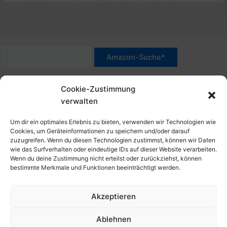
*Werbehinweis für Links mit Hinweis "Amazon-Werbelink(s)",
Cookie-Zustimmung
"Amazon-Suche" und/oder mit Sternchen (*): Das sind Affiliate-
verwalten
Link. Wenn Du auf der verlinkten Website etwas kaufst, erhalte
ich eine Provision. Du zahlst nur den normalen Preis - ohne
Um dir ein optimales Erlebnis zu bieten, verwenden wir Technologien wie
Aufschlag – und unterstützt diese Seite. Als Amazon-Partner
Cookies, um Geräteinformationen zu speichern und/oder darauf
zuzugreifen. Wenn du diesen Technologien zustimmst, können wir Daten
verdiene ich an qualifizierten Verkäufen. Dies gilt auch für
wie das Surfverhalten oder eindeutige IDs auf dieser Website verarbeiten.
Klicks/Tipps auf Produktbilder, die mit einer Händler-Seite wie
Wenn du deine Zustimmung nicht erteilst oder zurückziehst, können
Amazon verlinkt sind.
bestimmte Merkmale und Funktionen beeinträchtigt werden.
Akzeptieren
Impressum
Datenschutzerklärung
Ablehnen