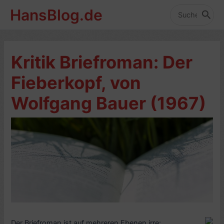
Zum
HansBlog.de
Inhalt
Search
for:
springen
Kritik Briefroman: Der
Fieberkopf, von
Wolfgang Bauer (1967)
Der Briefroman ist auf mehreren Ebenen irre: