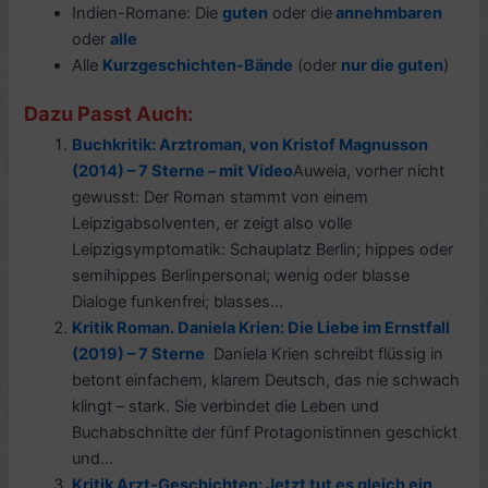
Indien-Romane: Die
guten
oder die
annehmbaren
oder
alle
Alle
Kurzgeschichten-Bände
(oder
nur die guten
)
Dazu Passt Auch:
Buchkritik: Arztroman, von Kristof Magnusson
(2014) – 7 Sterne – mit Video
Auweia, vorher nicht
gewusst: Der Roman stammt von einem
Leipzigabsolventen, er zeigt also volle
Leipzigsymptomatik: Schauplatz Berlin; hippes oder
semihippes Berlinpersonal; wenig oder blasse
Dialoge funkenfrei; blasses...
Kritik Roman. Daniela Krien: Die Liebe im Ernstfall
(2019) – 7 Sterne
Daniela Krien schreibt flüssig in
betont einfachem, klarem Deutsch, das nie schwach
klingt – stark. Sie verbindet die Leben und
Buchabschnitte der fünf Protagonistinnen geschickt
und...
Kritik Arzt-Geschichten: Jetzt tut es gleich ein