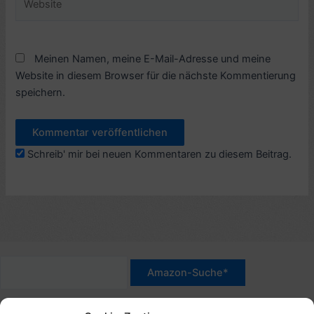
Meinen Namen, meine E-Mail-Adresse und meine
Website in diesem Browser für die nächste Kommentierung
speichern.
Schreib' mir bei neuen Kommentaren zu diesem Beitrag.
*Werbehinweis für Links mit Hinweis "Amazon-Werbelink(s)",