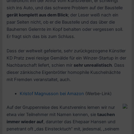
unterbricht ihn der Anruf vom Kunstverein, er schwingt
sich ins Auto, und das schwere Problem auf der Baustelle
gerät komplett aus dem Blick
; der Leser weiß nach ein
paar Seiten nicht, ob er die Baustelle und das über die
Bauherren Gelernte im Kopf behalten oder vergessen soll.
Er fragt sich das bis zum Schluss.
Dass der weltweit gefeierte, sehr zurückgezogene Künstler
KD Pratz zwei riesige Gemälde für ein Winzer-Startup in der
Nachbarschaft liefert, schien mir
sehr unrealistisch
. Dass
dieser zänkische Eigenbrötler homophile Kuschelnächte
mit Fremden veranstaltet, auch.
Kristof Magnusson bei Amazon
(Werbe-Link)
Auf der Gruppenreise des Kunstvereins lernen wir nur
etwa vier Teilnehmer mit Namen kennen, sie
tauchen
immer wieder auf
, darunter das Ehepaar Hansen und
penetrant oft „das Einstecktuch“ mit, jedesmal, „seinem