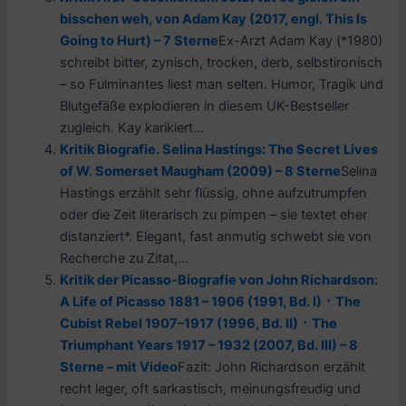
bisschen weh, von Adam Kay (2017, engl. This Is
Going to Hurt) – 7 Sterne
Ex-Arzt Adam Kay (*1980)
schreibt bitter, zynisch, trocken, derb, selbstironisch
– so Fulminantes liest man selten. Humor, Tragik und
Blutgefäße explodieren in diesem UK-Bestseller
zugleich. Kay karikiert...
Kritik Biografie. Selina Hastings: The Secret Lives
of W. Somerset Maugham (2009) – 8 Sterne
Selina
Hastings erzählt sehr flüssig, ohne aufzutrumpfen
oder die Zeit literarisch zu pimpen – sie textet eher
distanziert*. Elegant, fast anmutig schwebt sie von
Recherche zu Zitat,...
Kritik der Picasso-Biografie von John Richardson:
A Life of Picasso 1881 – 1906 (1991, Bd. I) ᛫ The
Cubist Rebel 1907–1917 (1996, Bd. II) ᛫ The
Triumphant Years 1917 – 1932 (2007, Bd. III) – 8
Sterne – mit Video
Fazit: John Richardson erzählt
recht leger, oft sarkastisch, meinungsfreudig und