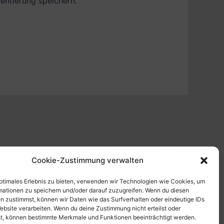
ntierung speichern.
Cookie-Zustimmung verwalten
(s)", "Amazon-Suche" und/oder mit Sternchen (*):
te etwas kaufst, erhalte ich eine Provision. Du zahlst
optimales Erlebnis zu bieten, verwenden wir Technologien wie Cookies, um
mationen zu speichern und/oder darauf zuzugreifen. Wenn du diesen
tzt diese Seite. Als Amazon-Partner verdiene ich an
n zustimmst, können wir Daten wie das Surfverhalten oder eindeutige IDs
uf Produktbilder, die mit einer Händler-Seite wie
ebsite verarbeiten. Wenn du deine Zustimmung nicht erteilst oder
t, können bestimmte Merkmale und Funktionen beeinträchtigt werden.