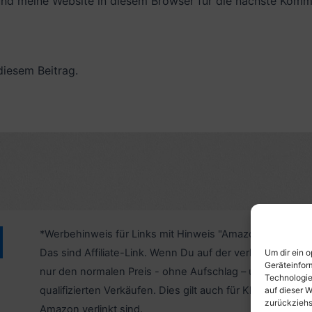
nd meine Website in diesem Browser für die nächste Komme
diesem Beitrag.
*Werbehinweis für Links mit Hinweis "Amazon-Werbelink
Das sind Affiliate-Link. Wenn Du auf der verlinkten Websi
Um dir ein 
Geräteinfor
nur den normalen Preis - ohne Aufschlag – und unterstü
Technologie
qualifizierten Verkäufen. Dies gilt auch für Klicks/Tipps a
auf dieser W
zurückziehs
Amazon verlinkt sind.