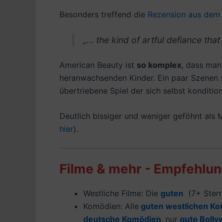
Besonders treffend die
Rezension aus dem 
„… the kind of artful defiance that
American Beauty ist
so komplex
, dass man
heranwachsenden Kinder. Ein paar Szenen s
übertriebene Spiel der sich selbst konditio
Deutlich bissiger und weniger geföhnt als 
hier
).
Filme & mehr - Empfehlun
Westliche Filme: Die
guten
(7+ Stern
Komödien: Alle
guten westlichen K
deutsche Komödien
, nur
gute Boll