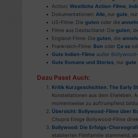
Action:
Westliche Action-Filme
,
ind
Dokumentationen:
Alle
,
nur
gute
, nu
US-Filme: Die
guten
oder die
anneh
Filme aus Deutschland: Die
guten
, d
England-Filme: Die
guten
, die
anneh
Frankreich-Filme:
Bon
oder
Ça va
od
Gute Indien-Filme
außer
Bollywood
Gute Romane und Stories
, nur
gute
Dazu Passt Auch:
Kritik Kurzgeschichten. The Early S
Konstellationen aus dem Eheleben. A
momentweise zu auftrumpfend bildung
Übersicht: Bollywood-Filme über Bo
Chopra Einige Bollywood-Filme direkt
Bollywood: Die Erfolgs-Choreograf
etablierten Filmfamilie stammend, abe