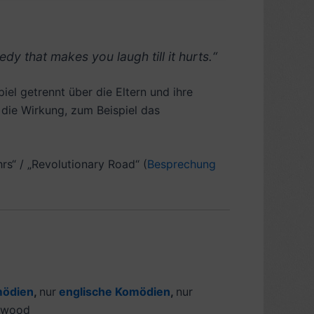
edy that makes you laugh till it hurts.“
el getrennt über die Eltern und ihre
ie Wirkung, zum Beispiel das
rs“ / „Revolutionary Road“ (
Besprechung
mödien
,
nur
englische Komödien
,
nur
ywood