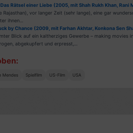
Das Rätsel einer Liebe (2005, mit Shah Rukh Khan, Rani M
 Rajasthan), vor langer Zeit (sehr lange), eine gar wunder
er ihnen...
ck by Chance (2009, mit Farhan Akhtar, Konkona Sen Sha
lmter Blick auf ein kaltherziges Gewerbe – making movies i
rogen, abgekupfert und erpresst,...
oben:
m Mendes
Spielfilm
US-Film
USA