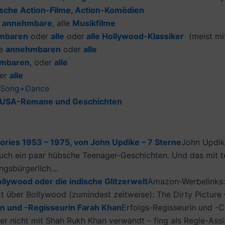
ische Action-Filme
,
Action-Komödien
r
annehmbare
, alle
Musikfilme
mbaren
oder
alle
oder
alle Hol
lywood-Klassiker
(meist mit
ie
annehmbaren
oder
alle
mbaren
, oder
alle
er
alle
-Song+Dance
 USA-Romane und Geschichten
tories 1953 – 1975, von John Updike – 7 Sterne
John Updik
uch ein paar hübsche Teenager-Geschichten. Und das mit te
sbürgerlich....
llywood oder die indische Glitzerwelt
Amazon-Werbelinks:
 über Bollywood (zumindest zeitweise): The Dirty Picture – 2
in und -Regisseurin Farah Khan
Erfolgs-Regisseurin und -C
r nicht mit Shah Rukh Khan verwandt – fing als Regie-Assist