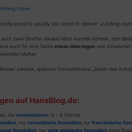
Rolling Stone
:
 Hollywood is usually too timid to deliver: a jolting com
 auch zwei Streifen daraus hätte machen können, zum Beispi
ind auch für eine Satire
etwas überzogen
und schwächen d
nierenden Mutter.
Mendes‘ zweites, späteres Vorstadtdrama „Zeiten des Aufruh
gen auf HansBlog.de:
e), die
annehmbaren
(4 - 6 Sterne)
omödien
,
nur
romantische Komödien
,
nur
französische Ko
ywood-Komödien
, nur
gute asiatische Komödien
ohne Boll