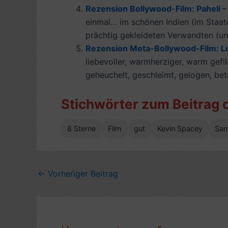
Rezension Bollywood-Film: Paheli – 
einmal… im schönen Indien (im Staate
prächtig gekleideten Verwandten (unt
Rezension Meta-Bollywood-Film: Lu
liebevoller, warmherziger, warm gefi
geheuchelt, geschleimt, gelogen, bet
Stichwörter zum Beitrag 
8 Sterne
Film
gut
Kevin Spacey
Sa
←
Vorheriger Beitrag