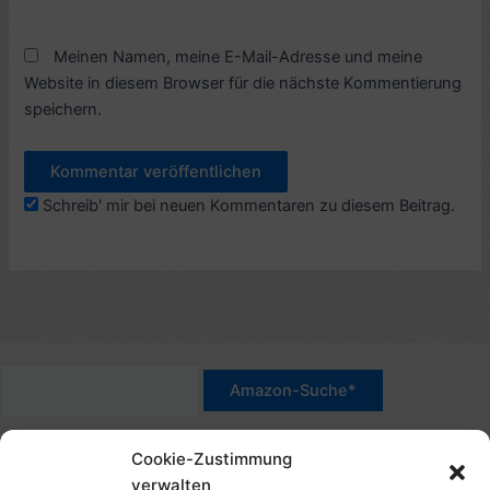
Meinen Namen, meine E-Mail-Adresse und meine
Website in diesem Browser für die nächste Kommentierung
speichern.
Schreib' mir bei neuen Kommentaren zu diesem Beitrag.
*Werbehinweis für Links mit Hinweis "Amazon-Werbelink(s)",
Cookie-Zustimmung
"Amazon-Suche" und/oder mit Sternchen (*): Das sind Affiliate-
verwalten