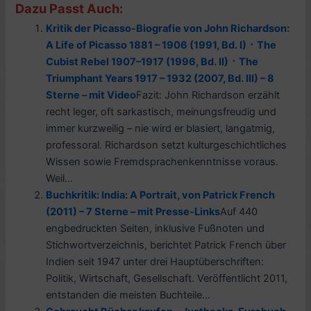
Dazu Passt Auch:
Kritik der Picasso-Biografie von John Richardson:
A Life of Picasso 1881 – 1906 (1991, Bd. I) ᛫ The
Cubist Rebel 1907–1917 (1996, Bd. II) ᛫ The
Triumphant Years 1917 – 1932 (2007, Bd. III) – 8
Sterne – mit Video
Fazit: John Richardson erzählt
recht leger, oft sarkastisch, meinungsfreudig und
immer kurzweilig – nie wird er blasiert, langatmig,
professoral. Richardson setzt kulturgeschichtliches
Wissen sowie Fremdsprachenkenntnisse voraus.
Weil...
Buchkritik: India: A Portrait, von Patrick French
(2011) – 7 Sterne – mit Presse-Links
Auf 440
engbedruckten Seiten, inklusive Fußnoten und
Stichwortverzeichnis, berichtet Patrick French über
Indien seit 1947 unter drei Hauptüberschriften:
Politik, Wirtschaft, Gesellschaft. Veröffentlicht 2011,
entstanden die meisten Buchteile...