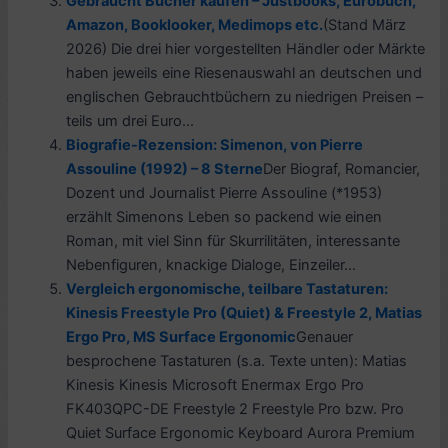
Gebraucht Bücher kaufen – Justbooks, Eurobuch,
Amazon, Booklooker, Medimops etc.
(Stand März
2026) Die drei hier vorgestellten Händler oder Märkte
haben jeweils eine Riesenauswahl an deutschen und
englischen Gebrauchtbüchern zu niedrigen Preisen –
teils um drei Euro...
Biografie-Rezension: Simenon, von Pierre
Assouline (1992) – 8 Sterne
Der Biograf, Romancier,
Dozent und Journalist Pierre Assouline (*1953)
erzählt Simenons Leben so packend wie einen
Roman, mit viel Sinn für Skurrilitäten, interessante
Nebenfiguren, knackige Dialoge, Einzeiler...
Vergleich ergonomische, teilbare Tastaturen:
Kinesis Freestyle Pro (Quiet) & Freestyle 2, Matias
Ergo Pro, MS Surface Ergonomic
Genauer
besprochene Tastaturen (s.a. Texte unten): Matias
Kinesis Kinesis Microsoft Enermax Ergo Pro
FK403QPC-DE Freestyle 2 Freestyle Pro bzw. Pro
Quiet Surface Ergonomic Keyboard Aurora Premium