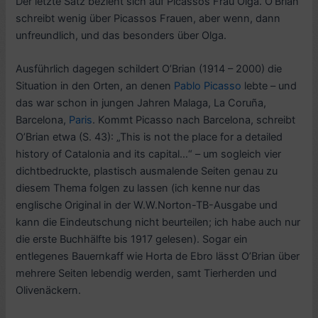
Der letzte Satz bezieht sich auf Picassos Frau Olga. O’Brian
schreibt wenig über Picassos Frauen, aber wenn, dann
unfreundlich, und das besonders über Olga.
Ausführlich dagegen schildert O’Brian (1914 – 2000) die
Situation in den Orten, an denen
Pablo Picasso
lebte – und
das war schon in jungen Jahren Malaga, La Coruña,
Barcelona,
Paris
. Kommt Picasso nach Barcelona, schreibt
O’Brian etwa (S. 43): „This is not the place for a detailed
history of Catalonia and its capital…“ – um sogleich vier
dichtbedruckte, plastisch ausmalende Seiten genau zu
diesem Thema folgen zu lassen (ich kenne nur das
englische Original in der W.W.Norton-TB-Ausgabe und
kann die Eindeutschung nicht beurteilen; ich habe auch nur
die erste Buchhälfte bis 1917 gelesen). Sogar ein
entlegenes Bauernkaff wie Horta de Ebro lässt O’Brian über
mehrere Seiten lebendig werden, samt Tierherden und
Olivenäckern.