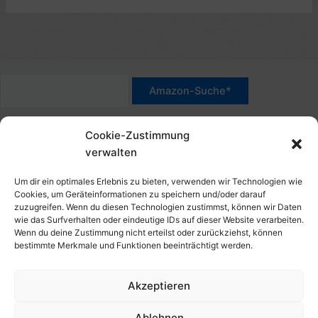
*Werbehinweis für Links mit Hinweis "Amazon-Werbelink(s)",
Cookie-Zustimmung
"Amazon-Suche" und/oder mit Sternchen (*): Das sind Affiliate-
verwalten
Link. Wenn Du auf der verlinkten Website etwas kaufst, erhalte
ich eine Provision. Du zahlst nur den normalen Preis - ohne
Um dir ein optimales Erlebnis zu bieten, verwenden wir Technologien wie
Aufschlag – und unterstützt diese Seite. Als Amazon-Partner
Cookies, um Geräteinformationen zu speichern und/oder darauf
zuzugreifen. Wenn du diesen Technologien zustimmst, können wir Daten
verdiene ich an qualifizierten Verkäufen. Dies gilt auch für
wie das Surfverhalten oder eindeutige IDs auf dieser Website verarbeiten.
Klicks/Tipps auf Produktbilder, die mit einer Händler-Seite wie
Wenn du deine Zustimmung nicht erteilst oder zurückziehst, können
Amazon verlinkt sind.
bestimmte Merkmale und Funktionen beeinträchtigt werden.
Akzeptieren
Impressum
Datenschutzerklärung
Ablehnen