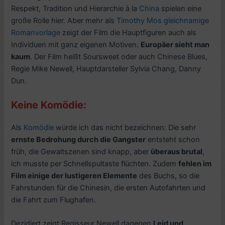
Respekt, Tradition und Hierarchie à la
China
spielen eine
große Rolle hier. Aber mehr als
Timothy Mos gleichnamige
Romanvorlage
zeigt der Film die Hauptfiguren auch als
Individuen mit ganz eigenen Motiven.
Europäer sieht man
kaum
. Der Film heißt Soursweet oder auch Chinese Blues,
Regie Mike Newell, Hauptdarsteller
Sylvia Chang
,
Danny
Dun.
Keine Komödie:
Als
Komödie
würde ich das nicht bezeichnen: Die sehr
ernste Bedrohung durch die Gangster
entsteht schon
früh, die Gewaltszenen sind knapp, aber
überaus brutal
,
ich musste per Schnellspultaste flüchten. Zudem
fehlen im
Film einige der lustigeren Elemente
des Buchs, so die
Fahrstunden für die Chinesin, die ersten Autofahrten und
die Fahrt zum Flughafen.
Dezidiert zeigt Regisseur Newell dagegen
Leid und