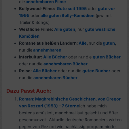
die
annehmbaren Filme
Bollywood-Filme
:
Gute seit 1995
oder
gute vor
1995
oder
alle guten Bolly-Komödien
(jew. mit
Trailer & Songs)
Westliche Filme:
Alle guten
, nur
gute westliche
Komödien
Romane aus
heißen Ländern
:
Alle
,
nur die
guten
,
nur die
annehmbaren
Interkultur:
Alle Bücher
oder nur die
guten Bücher
oder nur die
annehmbaren Bücher
Reise:
Alle Bücher
oder nur die
guten Bücher
oder
nur die
a
nnehmbaren Bücher
Dazu Passt Auch:
Roman: Maghrebinische Geschichten, von Gregor
von Rezzori (1953) – 7 Sterne
Ich habe mich
bestens amüsiert, manchmal laut gelacht und öfter
geschmunzelt. Aktuelle deutsche Romanciers wirken
gegen von Rezzori wie nachlässig programmierte