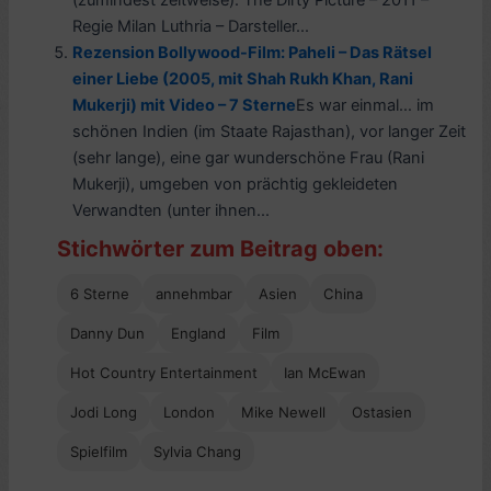
(zumindest zeitweise): The Dirty Picture – 2011 –
Regie Milan Luthria – Darsteller...
Rezension Bollywood-Film: Paheli – Das Rätsel
einer Liebe (2005, mit Shah Rukh Khan, Rani
Mukerji) mit Video – 7 Sterne
Es war einmal… im
schönen Indien (im Staate Rajasthan), vor langer Zeit
(sehr lange), eine gar wunderschöne Frau (Rani
Mukerji), umgeben von prächtig gekleideten
Verwandten (unter ihnen...
Stichwörter zum Beitrag oben:
6 Sterne
annehmbar
Asien
China
Danny Dun
England
Film
Hot Country Entertainment
Ian McEwan
Jodi Long
London
Mike Newell
Ostasien
Spielfilm
Sylvia Chang