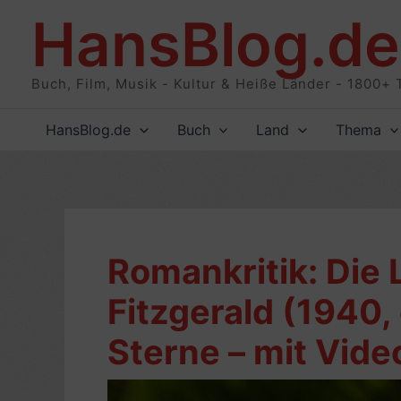
Zum
HansBlog.de
Inhalt
springen
Buch, Film, Musik - Kultur & Heiße Länder - 1800+ 
HansBlog.de
Buch
Land
Thema
Romankritik: Die 
Fitzgerald (1940,
Sterne – mit Vide