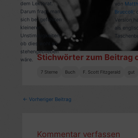
dem Lektorat.
von
Matth
Darum fragt man
Bruccoli
; 
sich bei gefühlten
Version ha
kleineren
als englis
Unstimmigkeiten,
Taschenb
ob dies wohl so
stehengeblieben
Stichwörter zum Beitrag 
wäre.
7 Sterne
Buch
F. Scott Fitzgerald
gut
←
Vorheriger Beitrag
Kommentar verfassen