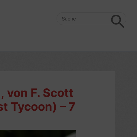
Search
for:
 von F. Scott
st Tycoon) – 7