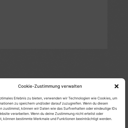
Cookie-Zustimmung verwalten
(s)", "Amazon-Suche" und/oder mit Sternchen (*):
te etwas kaufst, erhalte ich eine Provision. Du zahlst
optimales Erlebnis zu bieten, verwenden wir Technologien wie Cookies, um
mationen zu speichern und/oder darauf zuzugreifen. Wenn du diesen
tzt diese Seite. Als Amazon-Partner verdiene ich an
n zustimmst, können wir Daten wie das Surfverhalten oder eindeutige IDs
uf Produktbilder, die mit einer Händler-Seite wie
ebsite verarbeiten. Wenn du deine Zustimmung nicht erteilst oder
t, können bestimmte Merkmale und Funktionen beeinträchtigt werden.