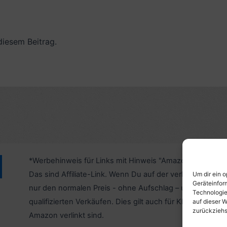
diesem Beitrag.
*Werbehinweis für Links mit Hinweis "Amazon-Werbelink
Das sind Affiliate-Link. Wenn Du auf der verlinkten Websi
Um dir ein 
Geräteinfor
nur den normalen Preis - ohne Aufschlag – und unterstü
Technologie
qualifizierten Verkäufen. Dies gilt auch für Klicks/Tipps a
auf dieser W
zurückziehs
Amazon verlinkt sind.