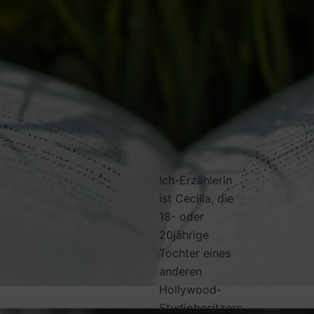
Ich-Erzählerin
ist Cecilia, die
18- oder
20jährige
Tochter eines
anderen
Hollywood-
Studiobesitzers