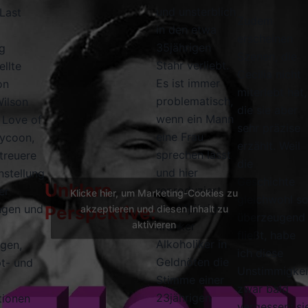
und unsterblich
Last
Zudem
in den etwa
erscheinen
35jährigen
g
Szenen, die
Stahr verliebt.
ellte
Cecilia nicht
Es ist immer
on
miterlebt hat,
problematisch,
ilson
die sie aber
wenn ein Mann
 Love of
sehr präzise
eine Frau
Tycoon,
erzählt. Weil
sprechen lässt
treuere
die
und hier
stellung
Geschichte
Unklare
reproduziert
er
Klicke hier, um Marketing-Cookies zu
gleichwohl s
ein 44jähriger,
ngen und
Perspektive:
akzeptieren und diesen Inhalt zu
überzeugend
aktivieren
kranker
fließt, habe
Alkoholiker in
gen,
ich diese
Geldnöten die
t- und
Unstimmigkei
Stimme einer
zwar bald
23jährigen
tionen
vergessen; si