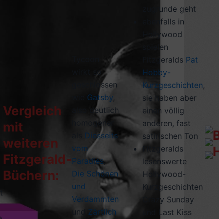
zugrunde geht
ebenfalls in
Hollywood
spielen
Tycoon
Fitzgeralds
Pat
wirkt so
Hobby-
geschlossen
Kurzgeschichten
,
wie
Gatsby
,
sie haben aber
Vergleich
also deutlich
einen völlig
homogener
anderen, fast
mit
als
Diesseits
satirischen Ton
weiteren
o
vom
Fitzgeralds
Fitzgerald-
Paradies
,
lesenswerte
Büchern:
Die Schönen
Hollywood-
und
Kurzgeschichten
t
Verdammten
Crazy Sunday
und
Zärtlich
und Last Kiss
e