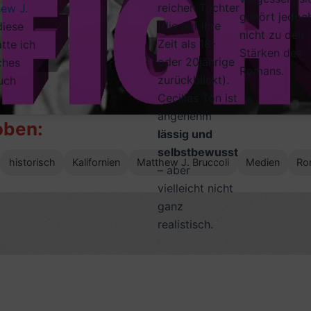
reichen Tochter
ew J.
gehört jedoc
(die auf ihre
diese
nicht zu den
Zeit als 18-
tte ich
Stärken des
oder 20jährige
ches
Romans.
zurückblickt).
uch
Cecilias Ton ist
angenehm
oben:
lässig und
selbstbewusst
historisch
Kalifornien
Matthew J. Bruccoli
Medien
Ro
– aber
vielleicht nicht
ganz
realistisch.