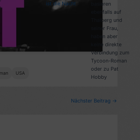
ist die Nacht
basieren
h
ebenfalls auf
Thalberg und
seiner Frau,
haben aber
keine direkte
Verbindung zum
Tycoon-Roman
oder zu Pat
man
USA
Hobby
Nächster Beitrag
→