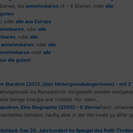
terne), die
annehmbaren
(4 – 6 Sterne), oder
alle
 guten
n
)
oder
alle aus Europa
ehmbaren
, oder
alle
mbaren
, oder
alle
e
annehmbaren
, oder
alle
nnehmbaren
oder
alle
nur die guten
)
m Stardom (2013, über Hintergrundsängerinnen) – mit 2 
tungsmusik ins Rampenlicht. Vorgestellt werden weitgehen
ede Menge Energie und Vitalität. Vor allem...
Napoleon. Eine Biographie (2005) – 6 Sterne
Fazit: Johanne
hachteltes Gehuber, häufig aber in der Wortwahl zu elitär g
lichkeit. Das 20. Jahrhundert im Spiegel des Polit-Thril