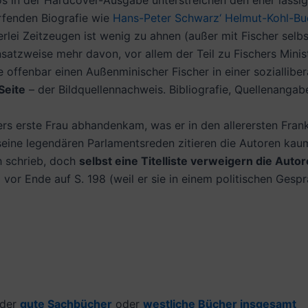
 in der Hardcover-Ausgabe unterstreichen den eher lässig
ürfenden Biografie wie
Hans-Peter Schwarz‘ Helmut-Kohl-Bu
rlei Zeitzeugen ist wenig zu ahnen (außer mit Fischer selb
satzweise mehr davon, vor allem der Teil zu Fischers Minist
ffenbar einen Außenminischer Fischer in einer sozialliberal
Seite
– der Bildquellennachweis.
Bibliografie, Quellenangab
rs erste Frau abhandenkam, was er in den allerersten Frank
eine legendären Parlamentsreden zitieren die Autoren kaum.
ch schrieb, doch
selbst eine Titelliste verweigern die Auto
 vor Ende auf S. 198 (weil er sie in einem politischen Gesp
der
gute Sachbücher
oder
westliche Bücher insgesamt