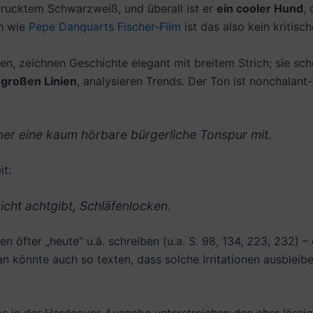
rucktem Schwarzweiß, und überall ist er
ein cooler Hund
,
ch wie
Pepe Danquarts
Fischer-Film
ist das also kein kritisc
en, zeichnen Geschichte elegant mit breitem Strich; sie sc
 großen Linien
, analysieren Trends. Der Ton ist nonchalant-
mer eine kaum hörbare bürgerliche Tonspur mit.
it:
icht achtgibt, Schläfenlocken.
n öfter „heute“ u.ä. schreiben (u.a. S. 98, 134, 223, 232) –
 könnte auch so texten, dass solche Irritationen ausbleib