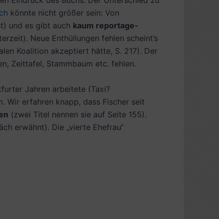
en Eindruck des Buchs. Der Unterschied zu
ch
könnte nicht größer sein: Von
st) und es gibt auch
kaum reportage-
erzeit). Neue Enthüllungen fehlen scheint’s
en Koalition akzeptiert hätte, S. 217). Der
en, Zeittafel, Stammbaum etc. fehlen.
furter Jahren arbeitete (Taxi?
 Wir erfahren knapp, dass Fischer seit
ren
(zwei Titel nennen sie auf Seite 155).
räch erwähnt).
Die „vierte Ehefrau“