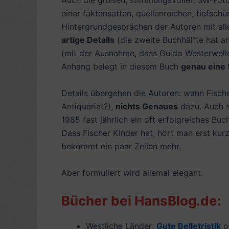
Auch die großen, stimmungsvollen SW-Fotos
einer faktensatten, quellenreichen, tiefsch
Hintergrundgesprächen der Autoren mit alle
artige Details
(die zweite Buchhälfte hat an
(mit der Ausnahme, dass Guido Westerwelle o
Anhang belegt in diesem Buch
genau eine 
Details übergehen die Autoren: wann Fische
Antiquariat?),
nichts Genaues
dazu. Auch s
1985 fast jährlich ein oft erfolgreiches Bu
Dass Fischer Kinder hat, hört man erst kurz
bekommt ein paar Zeilen mehr.
Aber formuliert wird allemal elegant.
Bücher bei HansBlog.de:
Westliche Länder:
Gute Belletristik
o