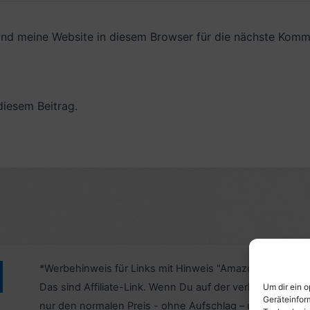
Adresse*
nd meine Website in diesem Browser für die nächste Komme
diesem Beitrag.
*Werbehinweis für Links mit Hinweis "Amazon-Werbelink
Das sind Affiliate-Link. Wenn Du auf der verlinkten Websi
Um dir ein 
Geräteinfor
nur den normalen Preis - ohne Aufschlag – und unterstü