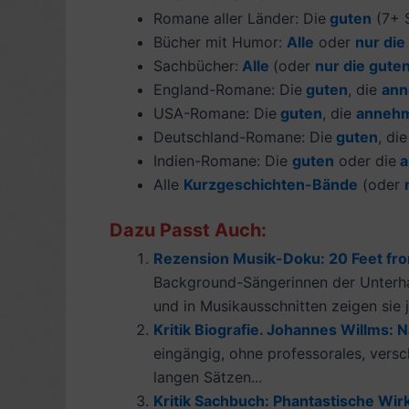
Romane aller Länder: Die
guten
(7+ S
Bücher mit Humor:
Alle
oder
nur die
Sachbücher:
Alle
(oder
nur die gute
England-Romane: Die
guten
, die
ann
USA-Romane: Die
guten
, die
anneh
Deutschland-Romane: Die
guten
, di
Indien-Romane: Die
guten
oder die
a
Alle
Kurzgeschichten-Bände
(oder
Dazu Passt Auch:
Rezension Musik-Doku: 20 Feet fro
Background-Sängerinnen der Unterhal
und in Musikausschnitten zeigen sie j
Kritik Biografie. Johannes Willms: 
eingängig, ohne professorales, versc
langen Sätzen...
Kritik Sachbuch: Phantastische Wirk