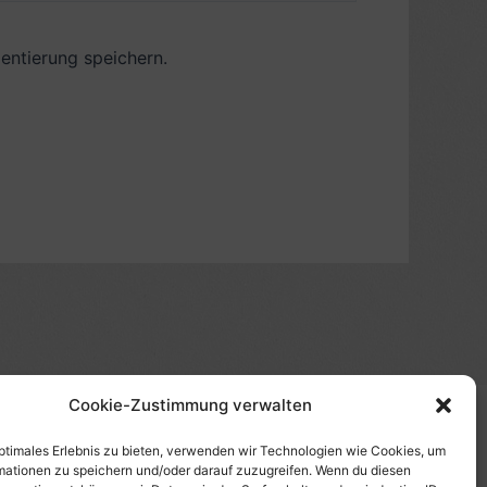
ntierung speichern.
Cookie-Zustimmung verwalten
(s)", "Amazon-Suche" und/oder mit Sternchen (*):
te etwas kaufst, erhalte ich eine Provision. Du zahlst
optimales Erlebnis zu bieten, verwenden wir Technologien wie Cookies, um
mationen zu speichern und/oder darauf zuzugreifen. Wenn du diesen
tzt diese Seite. Als Amazon-Partner verdiene ich an