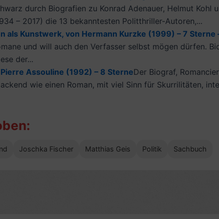
warz durch Biografien zu Konrad Adenauer, Helmut Kohl und
4 – 2017) die 13 bekanntesten Politthriller-Autoren,...
 als Kunstwerk, von Hermann Kurzke (1999) – 7 Sterne –
e und will auch den Verfasser selbst mögen dürfen. Biogr
se der...
Pierre Assouline (1992) – 8 Sterne
Der Biograf, Romancier
ckend wie einen Roman, mit viel Sinn für Skurrilitäten, in
oben:
nd
Joschka Fischer
Matthias Geis
Politik
Sachbuch