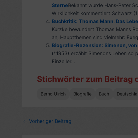
Sterne
Bekannt wurde Hans-Peter Sch
Wirklichkeit kommentiert Schwarz (193
Buchkritik: Thomas Mann, Das Leben
Kurzke bewundert Thomas Manns Roman
an, Hauptthemen sind vielmehr: Exege
Biografie-Rezension: Simenon, von 
(*1953) erzählt Simenons Leben so pa
Einzeiler...
Stichwörter zum Beitrag 
Bernd Ulrich
Biografie
Buch
Deutschla
←
Vorheriger Beitrag