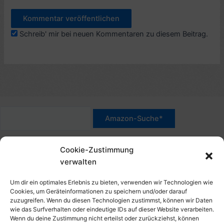
Schreib' mir bei neuen Kommentaren zu diesem Beitrag.
*Werbehinweis für Links mit Hinweis "Amazon-Werbelink(s)",
Cookie-Zustimmung
"Amazon-Suche" und/oder mit Sternchen (*): Das sind Affiliate-
verwalten
Link. Wenn Du auf der verlinkten Website etwas kaufst, erhalte
ich eine Provision. Du zahlst nur den normalen Preis - ohne
Um dir ein optimales Erlebnis zu bieten, verwenden wir Technologien wie
Aufschlag – und unterstützt diese Seite. Als Amazon-Partner
Cookies, um Geräteinformationen zu speichern und/oder darauf
zuzugreifen. Wenn du diesen Technologien zustimmst, können wir Daten
verdiene ich an qualifizierten Verkäufen. Dies gilt auch für
wie das Surfverhalten oder eindeutige IDs auf dieser Website verarbeiten.
Klicks/Tipps auf Produktbilder, die mit einer Händler-Seite wie
Wenn du deine Zustimmung nicht erteilst oder zurückziehst, können