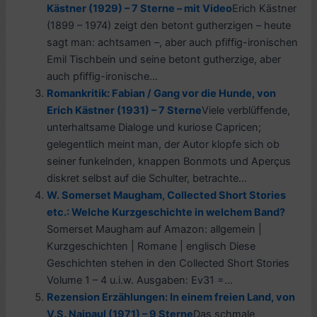
Kästner (1929) – 7 Sterne – mit Video
Erich Kästner
(1899 – 1974) zeigt den betont gutherzigen – heute
sagt man: achtsamen –, aber auch pfiffig-ironischen
Emil Tischbein und seine betont gutherzige, aber
auch pfiffig-ironische...
Romankritik: Fabian / Gang vor die Hunde, von
Erich Kästner (1931) – 7 Sterne
Viele verblüffende,
unterhaltsame Dialoge und kuriose Capricen;
gelegentlich meint man, der Autor klopfe sich ob
seiner funkelnden, knappen Bonmots und Aperçus
diskret selbst auf die Schulter, betrachte...
W. Somerset Maugham, Collected Short Stories
etc.: Welche Kurzgeschichte in welchem Band?
Somerset Maugham auf Amazon: allgemein |
Kurzgeschichten | Romane | englisch Diese
Geschichten stehen in den Collected Short Stories
Volume 1 – 4 u.i.w. Ausgaben: Ev31 =...
Rezension Erzählungen: In einem freien Land, von
V.S. Naipaul (1971) – 9 Sterne
Das schmale