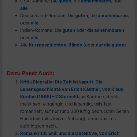
USA-Romane: Die
guten
, die
annehmbaren
, oder
alle
Deutschland-Romane: Die
guten
, die
annehmbaren
,
oder
alle
Indien-Romane: Die
guten
oder die
annehmbaren
oder
alle
Alle
Kurzgeschichten-Bände
(oder
nur die guten
)
Dazu Passt Auch:
Kritik Biografie: Die Zeit ist kaputt. Die
Lebensgeschichte von Erich Kästner, von Klaus
Kordon (1995) – 7 Sterne
Klaus Kordon schreibt
meist sehr eingängig und lebendig, teils fast
romanhaft, auf nur rund 300 luftig bedruckten Seiten
Haupttext (plus kurzer Anhang), ohne dass es
aufdringlich nach...
Romankritik: Emil und die Detektive, von Erich