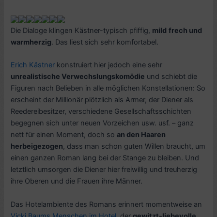
Die Dialoge klingen Kästner-typisch pfiffig,
mild
frech und
warmherzig
. Das liest sich sehr komfortabel.
Erich Kästner
konstruiert hier jedoch eine sehr
unrealistische Verwechslungskomödie
und schiebt die
Figuren nach Belieben in alle möglichen Konstellationen: So
erscheint der Millionär plötzlich als Armer, der Diener als
Reedereibesitzer, verschiedene Gesellschaftsschichten
begegnen sich unter neuen Vorzeichen usw. usf. – ganz
nett für einen Moment, doch so
an den Haaren
herbeigezogen
, dass man schon guten Willen braucht, um
einen ganzen Roman lang bei der Stange zu bleiben. Und
letztlich umsorgen die Diener hier freiwillig und treuherzig
ihre Oberen und die Frauen ihre Männer.
Das Hotelambiente des Romans erinnert momentweise an
Vicki Baums
Menschen im Hotel
, der
gewitzt-liebevolle