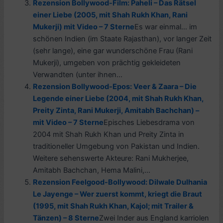
Rezension Bollywood-Film: Paheli – Das Rätsel
einer Liebe (2005, mit Shah Rukh Khan, Rani
Mukerji) mit Video – 7 Sterne
Es war einmal… im
schönen Indien (im Staate Rajasthan), vor langer Zeit
(sehr lange), eine gar wunderschöne Frau (Rani
Mukerji), umgeben von prächtig gekleideten
Verwandten (unter ihnen...
Rezension Bollywood-Epos: Veer & Zaara – Die
Legende einer Liebe (2004, mit Shah Rukh Khan,
Preity Zinta, Rani Mukerji, Amitabh Bachchan) –
mit Video – 7 Sterne
Episches Liebesdrama von
2004 mit Shah Rukh Khan und Preity Zinta in
traditioneller Umgebung von Pakistan und Indien.
Weitere sehenswerte Akteure: Rani Mukherjee,
Amitabh Bachchan, Hema Malini,...
Rezension Feelgood-Bollywood: Dilwale Dulhania
Le Jayenge – Wer zuerst kommt, kriegt die Braut
(1995, mit Shah Rukh Khan, Kajol; mit Trailer &
Tänzen) – 8 Sterne
Zwei Inder aus England karriolen