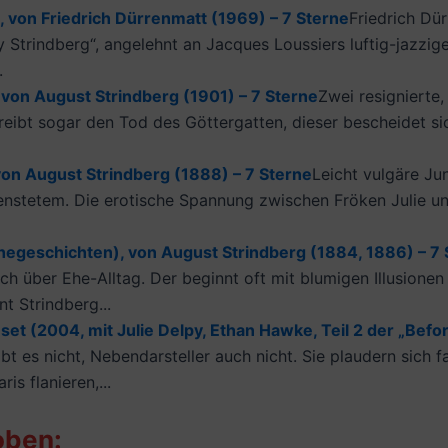
g, von Friedrich Dürrenmatt (1969) – 7 Sterne
Friedrich Dü
y Strindberg“, angelehnt an Jacques Loussiers luftig-jazzige
.
 von August Strindberg (1901) – 7 Sterne
Zwei resignierte,
treibt sogar den Tod des Göttergatten, dieser bescheidet si
, von August Strindberg (1888) – 7 Sterne
Leicht vulgäre Jun
stetem. Die erotische Spannung zwischen Fröken Julie und
Ehegeschichten), von August Strindberg (1884, 1886) – 7
ch über Ehe-Alltag. Der beginnt oft mit blumigen Illusionen
 Strindberg...
et (2004, mit Julie Delpy, Ethan Hawke, Teil 2 der „Befor
ibt es nicht, Nebendarsteller auch nicht. Sie plaudern sich
is flanieren,...
oben: