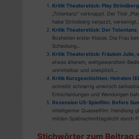
Kritik Theaterstück: Play Strindber
„Totentanz“ verknappt. Der Titel „Pla
habe Strindberg verjazzt, verswingt..
Kritik Theaterstück: Der Totentanz,
Bosheiten erster Klasse. Die Frau be
Scheidung...
Kritik Theaterstück: Fräulein Julie
etwas älterem, weltgewandtem Bedien
unmittelbar und unexplizit....
Kritik Kurzgeschichten: Heiraten (
schreibt schnarrig unwirsch sarkastis
Entscheidungen und Wendungen bahnt
Rezension US-Spielfilm: Before Suns
intelligenter Quasselfilm. Handlung g
milden Spätnachmittagslicht durch Par
Stichwörter zum Beitrag 