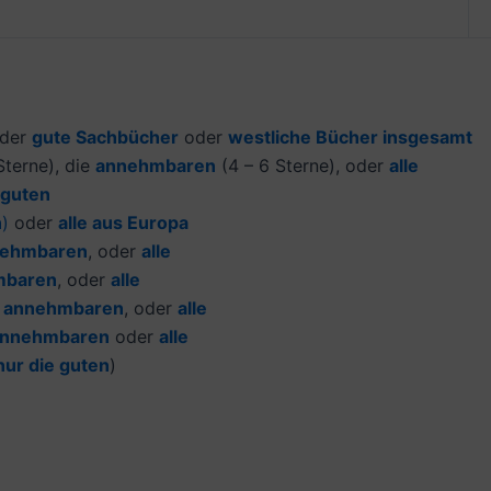
der
gute Sachbücher
oder
westliche Bücher insgesamt
terne), die
annehmbaren
(4 – 6 Sterne), oder
alle
 guten
n
)
oder
alle aus Europa
ehmbaren
, oder
alle
mbaren
, oder
alle
e
annehmbaren
, oder
alle
nnehmbaren
oder
alle
nur die guten
)