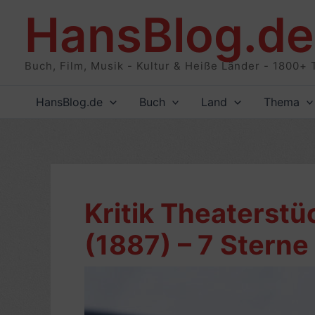
Zum
HansBlog.de
Inhalt
springen
Buch, Film, Musik - Kultur & Heiße Länder - 1800+ 
HansBlog.de
Buch
Land
Thema
Kritik Theaterstü
(1887) – 7 Sterne