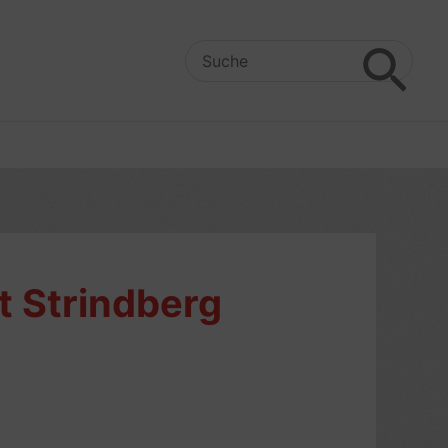
Search
for:
t Strindberg