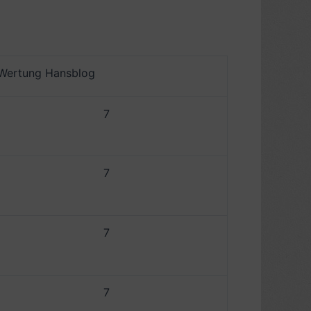
Wertung Hansblog
7
7
7
7