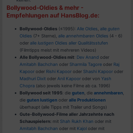
keinen.
Bollywood-Oldies & mehr -
Empfehlungen auf HansBlog.de:
Bollywood-Oldies
(≤1995):
Alle Oldies
,
alle
guten
Oldies
(7+ Sterne),
alle
annehmbaren
Oldies
(4 - 6)
oder
alle
lustigen
Oldies aller Qualitätsstufen
(Filmtipps meist mit mehreren Videos)
Alle Bollywood-Oldies mit
:
Dev Anand
oder
Amitabh Bachchan
oder
Sharmila Tagore
oder
Raj
Kapoor
oder
Rishi Kapoor
oder
Shashi Kapoor
oder
Madhuri Dixit
oder
Anil Kapoor
oder von
Yash
Chopra
(also jeweils keine Filme ab ca. 1996)
Bollywood seit 1995
: die
guten
, die
annehmbaren
,
die
guten lustigen
oder
alle Produktionen
überhaupt (alle Tipps mit Trailer und Songs)
Gute-Bollywood-Filme aller Jahrzehnte nach
Schauspielern:
mit
Shah Rukh Khan
oder mit
Amitabh Bachchan
oder mit
Kajol
oder mit