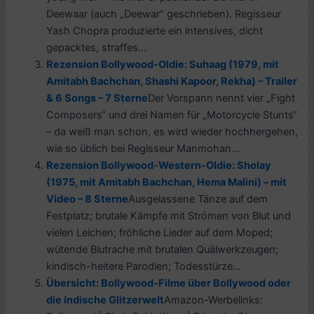
Deewaar (auch „Deewar“ geschrieben). Regisseur
Yash Chopra produzierte ein intensives, dicht
gepacktes, straffes...
Rezension Bollywood-Oldie: Suhaag (1979, mit
Amitabh Bachchan, Shashi Kapoor, Rekha) – Trailer
& 6 Songs – 7 Sterne
Der Vorspann nennt vier „Fight
Composers“ und drei Namen für „Motorcycle Stunts“
– da weiß man schon, es wird wieder hochhergehen,
wie so üblich bei Regisseur Manmohan...
Rezension Bollywood-Western-Oldie: Sholay
(1975, mit Amitabh Bachchan, Hema Malini) – mit
Video – 8 Sterne
Ausgelassene Tänze auf dem
Festplatz; brutale Kämpfe mit Strömen von Blut und
vielen Leichen; fröhliche Lieder auf dem Moped;
wütende Blutrache mit brutalen Quälwerkzeugen;
kindisch-heitere Parodien; Todesstürze...
Übersicht: Bollywood-Filme über Bollywood oder
die indische Glitzerwelt
Amazon-Werbelinks: