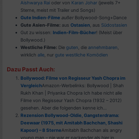
Aishwarya Rai
oder von
Karan Johar
(jeweils 7+
Sterne, meist mit Trailer und Songs)
Gute Indien-Filme
außer
Bollywood-Song+Dance
Gute Asien-Filme:
aus
Ostasien
, aus
Südostasien
Gut zu wissen:
Indien-Film-
Bücher
! (Meist über
Bollywood.)
Westliche Filme:
Die
guten
, die
annehmbaren
,
wirklich
alle
, nur
gute westliche Komödien
Dazu Passt Auch:
Bollywood: Filme von Regisseur Yash Chopra im
Vergleich
Amazon-Werbelinks: Bollywood | Shah
Rukh Khan | Priyanka Chopra Ich habe nicht alle
Filme von Regisseur Yash Chopra (1932 – 2012)
gesehen. Aber die folgenden kenne ich...
Rezension Bollywood-Oldie, Gangsterdrama:
Deewaar (1975, mit Amitabh Bachchan, Shashi
Kapoor) – 8 Sterne
Amitabh Bachchan als angry
young man – nie war er packender als hier in