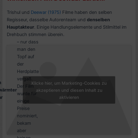
Trishul und
Deewar (1975)
Filme haben den selben
Regisseur, dasselbe Autorenteam und
denselben
Hauptakteur
. Einige Handlungselemente und Stilmittel im
Drehbuch stimmen überein.
– nur dass
man den
Topf auf
der
Herdplatte
vergaß.
n
Klicke hier, um Marketing-Cookies zu
Der Film
wärmter
akzeptieren und diesen Inhalt zu
wurde für
aktivieren
r
einige
Preise
nominiert,
bekam
aber