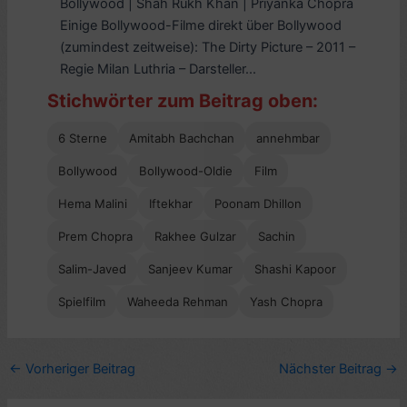
Bollywood | Shah Rukh Khan | Priyanka Chopra
Einige Bollywood-Filme direkt über Bollywood
(zumindest zeitweise): The Dirty Picture – 2011 –
Regie Milan Luthria – Darsteller...
Stichwörter zum Beitrag oben:
6 Sterne
Amitabh Bachchan
annehmbar
Bollywood
Bollywood-Oldie
Film
Hema Malini
Iftekhar
Poonam Dhillon
Prem Chopra
Rakhee Gulzar
Sachin
Salim-Javed
Sanjeev Kumar
Shashi Kapoor
Spielfilm
Waheeda Rehman
Yash Chopra
←
Vorheriger Beitrag
Nächster Beitrag
→