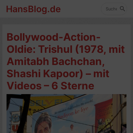
Zum
HansBlog.de
Inhalt
Search
for:
springen
Bollywood-Action-
Oldie: Trishul (1978, mit
Amitabh Bachchan,
Shashi Kapoor) – mit
Videos – 6 Sterne