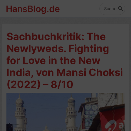
Zum
HansBlog.de
Inhalt
Search
for:
springen
Sachbuchkritik: The
Newlyweds. Fighting
for Love in the New
India, von Mansi Choksi
(2022) – 8/10