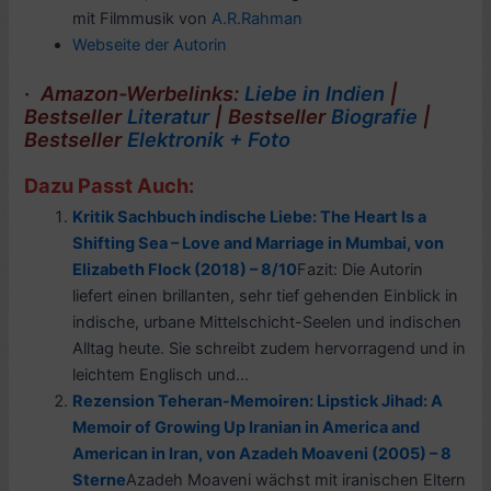
mit Filmmusik von
A.R.Rahman
Webseite der Autorin
·
Amazon-Werbelinks:
Liebe in Indien
|
Bestseller
Literatur
|
Bestseller
Biografie
|
Bestseller
Elektronik + Foto
Dazu Passt Auch:
Kritik Sachbuch indische Liebe: The Heart Is a
Shifting Sea – Love and Marriage in Mumbai, von
Elizabeth Flock (2018) – 8/10
Fazit: Die Autorin
liefert einen brillanten, sehr tief gehenden Einblick in
indische, urbane Mittelschicht-Seelen und indischen
Alltag heute. Sie schreibt zudem hervorragend und in
leichtem Englisch und...
Rezension Teheran-Memoiren: Lipstick Jihad: A
Memoir of Growing Up Iranian in America and
American in Iran, von Azadeh Moaveni (2005) – 8
Sterne
Azadeh Moaveni wächst mit iranischen Eltern