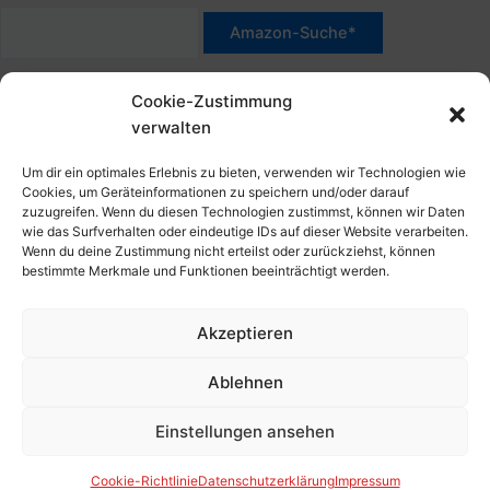
*Werbehinweis für Links mit Hinweis "Amazon-Werbelink(s)",
Cookie-Zustimmung
"Amazon-Suche" und/oder mit Sternchen (*): Das sind Affiliate-
verwalten
Link. Wenn Du auf der verlinkten Website etwas kaufst, erhalte
ich eine Provision. Du zahlst nur den normalen Preis - ohne
Um dir ein optimales Erlebnis zu bieten, verwenden wir Technologien wie
Aufschlag – und unterstützt diese Seite. Als Amazon-Partner
Cookies, um Geräteinformationen zu speichern und/oder darauf
zuzugreifen. Wenn du diesen Technologien zustimmst, können wir Daten
verdiene ich an qualifizierten Verkäufen. Dies gilt auch für
wie das Surfverhalten oder eindeutige IDs auf dieser Website verarbeiten.
Klicks/Tipps auf Produktbilder, die mit einer Händler-Seite wie
Wenn du deine Zustimmung nicht erteilst oder zurückziehst, können
Amazon verlinkt sind.
bestimmte Merkmale und Funktionen beeinträchtigt werden.
Akzeptieren
Impressum
Datenschutzerklärung
Ablehnen
Cookie-Richtlinie (EU)
Kontakt, Folgen & Über
Einstellungen ansehen
Copyright © 2026 HansBlog.de
Cookie-Richtlinie
Datenschutzerklärung
Impressum