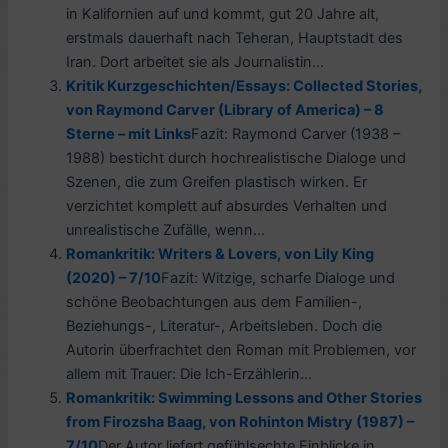
in Kalifornien auf und kommt, gut 20 Jahre alt,
erstmals dauerhaft nach Teheran, Hauptstadt des
Iran. Dort arbeitet sie als Journalistin...
Kritik Kurzgeschichten/Essays: Collected Stories,
von Raymond Carver (Library of America) – 8
Sterne – mit Links
Fazit: Raymond Carver (1938 –
1988) besticht durch hochrealistische Dialoge und
Szenen, die zum Greifen plastisch wirken. Er
verzichtet komplett auf absurdes Verhalten und
unrealistische Zufälle, wenn...
Romankritik: Writers & Lovers, von Lily King
(2020) – 7/10
Fazit: Witzige, scharfe Dialoge und
schöne Beobachtungen aus dem Familien-,
Beziehungs-, Literatur-, Arbeitsleben. Doch die
Autorin überfrachtet den Roman mit Problemen, vor
allem mit Trauer: Die Ich-Erzählerin...
Romankritik: Swimming Lessons and Other Stories
from Firozsha Baag, von Rohinton Mistry (1987) –
7/10
Der Autor liefert gefühlsechte Einblicke in