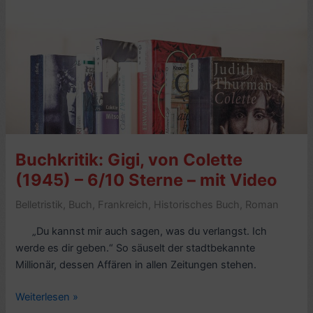
–
7/10
Sterne
–
mit
Video
Buchkritik: Gigi, von Colette
(1945) – 6/10 Sterne – mit Video
Belletristik
,
Buch
,
Frankreich
,
Historisches Buch
,
Roman
„Du kannst mir auch sagen, was du verlangst. Ich
werde es dir geben.“ So säuselt der stadtbekannte
Millionär, dessen Affären in allen Zeitungen stehen.
Buchkritik:
Weiterlesen »
Gigi,