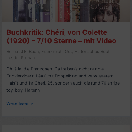
Buchkritik: Chéri, von Colette
(1920) – 7/10 Sterne – mit Video
Belletristik
,
Buch
,
Frankreich
,
Gut
,
Historisches Buch
,
Lustig
,
Roman
Oh là là, die Franzosen. Da treiben’s nicht nur die
Endvierzigerin Léa („mit Doppelkinn und verwüstetem
Hals“) und ihr Chéri, 25, sondern auch die rund 70jährige
toy-boy-Halterin
Buchkritik:
Weiterlesen »
Chéri,
von
Colette
(1920)