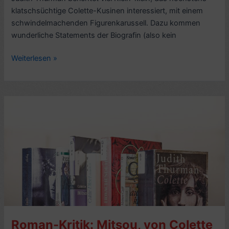
klatschsüchtige Colette-Kusinen interessiert, mit einem
schwindelmachenden Figurenkarussell. Dazu kommen
wunderliche Statements der Biografin (also kein
Lese-
Weiterlesen »
Eindruck:
Colette.
Roman
ihres
Lebens,
von
Judith
Thurman
(2001)
Roman-Kritik: Mitsou, von Colette