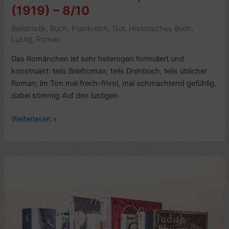
(1919) – 8/10
Belletristik
,
Buch
,
Frankreich
,
Gut
,
Historisches Buch
,
Lustig
,
Roman
Das Romänchen ist sehr heterogen formuliert und
konstruiert: teils Briefroman, teils Drehbuch, teils üblicher
Roman; im Ton mal frech-frivol, mal schmachtend gefühlig,
dabei stimmig Auf den lustigen
Roman-
Weiterlesen »
Kritik:
Mitsou,
von
Colette
(1919)
–
8/10