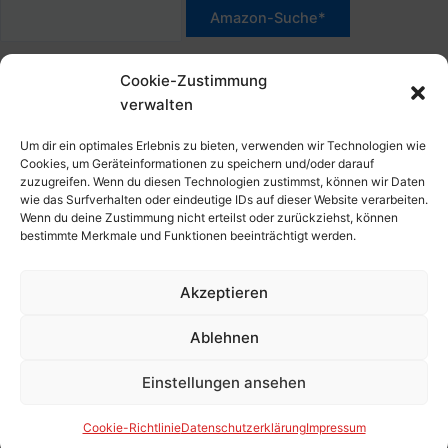
a
:
c
*Werbehinweis für Links mit Hinweis "Amazon-Werbelink(s)",
h
Cookie-Zustimmung
"Amazon-Suche" und/oder mit Sternchen (*): Das sind Affiliate-
:
verwalten
Link. Wenn Du auf der verlinkten Website etwas kaufst, erhalte
ich eine Provision. Du zahlst nur den normalen Preis - ohne
Um dir ein optimales Erlebnis zu bieten, verwenden wir Technologien wie
Aufschlag – und unterstützt diese Seite. Als Amazon-Partner
Cookies, um Geräteinformationen zu speichern und/oder darauf
zuzugreifen. Wenn du diesen Technologien zustimmst, können wir Daten
verdiene ich an qualifizierten Verkäufen. Dies gilt auch für
wie das Surfverhalten oder eindeutige IDs auf dieser Website verarbeiten.
Klicks/Tipps auf Produktbilder, die mit einer Händler-Seite wie
Wenn du deine Zustimmung nicht erteilst oder zurückziehst, können
Amazon verlinkt sind.
bestimmte Merkmale und Funktionen beeinträchtigt werden.
Akzeptieren
Impressum
Datenschutzerklärung
Ablehnen
Cookie-Richtlinie (EU)
Kontakt, Folgen & Über
Einstellungen ansehen
Copyright © 2026 HansBlog.de
Cookie-Richtlinie
Datenschutzerklärung
Impressum