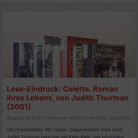
Die
Katze
aus
dem
kleinen
Café,
von
Colette
(1945)
Lese-Eindruck: Colette. Roman
ihres Lebens, von Judith Thurman
(2001)
Biographie
,
Buch
,
Frankreich
,
Historisches Buch
,
Sachbuch
Der Dreiviertelkilo-961-Seiten-Ziegel fesselte mich nicht.
Judith Thurman berichtet viel Klein-klein, das höchstens