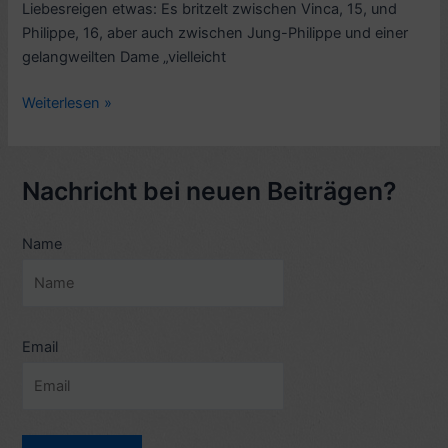
Liebesreigen etwas: Es britzelt zwischen Vinca, 15, und
Philippe, 16, aber auch zwischen Jung-Philippe und einer
gelangweilten Dame „vielleicht
Roman-
Weiterlesen »
Kritik:
Erwachende
Herzen,
Nachricht bei neuen Beiträgen?
von
Colette
Name
(1923,
frz.
Le
Blé
en
Email
herbe)
–
3/10