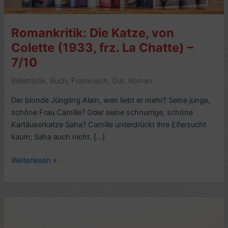
Romankritik: Die Katze, von
Colette (1933, frz. La Chatte) –
7/10
Belletristik
,
Buch
,
Frankreich
,
Gut
,
Roman
Der blonde Jüngling Alain, wen liebt er mehr? Seine junge,
schöne Frau Camille? Oder seine schnurrige, schöne
Kartäuserkatze Saha? Camille unterdrückt ihre Eifersucht
kaum; Saha auch nicht. […]
Romankritik:
Weiterlesen »
Die
Katze,
von
Colette
(1933,