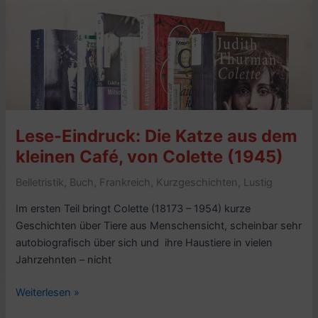
frz.
La
Chatte)
–
7/10
Lese-Eindruck: Die Katze aus dem
kleinen Café, von Colette (1945)
Belletristik
,
Buch
,
Frankreich
,
Kurzgeschichten
,
Lustig
Im ersten Teil bringt Colette (18173 – 1954) kurze
Geschichten über Tiere aus Menschensicht, scheinbar sehr
autobiografisch über sich und ihre Haustiere in vielen
Jahrzehnten – nicht
Lese-
Weiterlesen »
Eindruck: