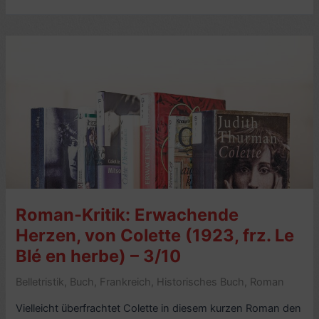
von
Colette
(1945)
–
6/10
Sterne
–
mit
Video
Roman-Kritik: Erwachende
Herzen, von Colette (1923, frz. Le
Blé en herbe) – 3/10
Belletristik
,
Buch
,
Frankreich
,
Historisches Buch
,
Roman
Vielleicht überfrachtet Colette in diesem kurzen Roman den