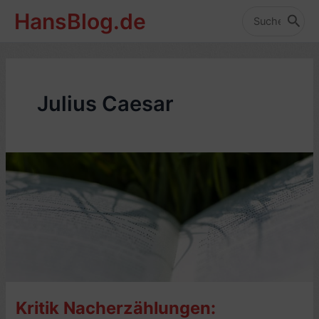
Zum
HansBlog.de
Inhalt
Search
for:
springen
Julius Caesar
Kritik Nacherzählungen: