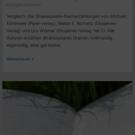
Kurzgeschichten
Vergleich: Die Shakespeare-Nacherzählungen von Michael
Köhlmeier (Piper-Verlag), Walter E. Richartz (Diogenes-
Verlag) und Urs Widmer (Diogenes-Verlag Teil 2): Alle
Autoren erzählen Shakespeares Dramen vollmundig
eigenwillig, aber gut lesbar.
Kritik
Weiterlesen »
Nacherzählungen:
Shakespeares
Geschichten,
von
Urs
Widmer
(1980,
Diogenes-
Verlag)
–