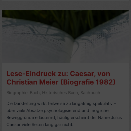
Caesar,
von
Wolfgang
Will
(2009,
Reihe
Gestalten
der
Antike)
Lese-Eindruck zu: Caesar, von
Christian Meier (Biografie 1982)
Biographie
,
Buch
,
Historisches Buch
,
Sachbuch
Die Darstellung wirkt teilweise zu langatmig spekulativ –
über viele Absätze psychologisierend und mögliche
Beweggründe erläuternd; häufig erscheint der Name Julius
Caesar viele Seiten lang gar nicht.