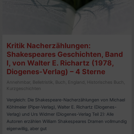
Köhlmeier
(2004,
Piper-
Verlag)
–
8
Kritik Nacherzählungen:
Sterne
Shakespeares Geschichten, Band
I, von Walter E. Richartz (1978,
Diogenes-Verlag) – 4 Sterne
Annehmbar
,
Belletristik
,
Buch
,
England
,
Historisches Buch
,
Kurzgeschichten
Vergleich: Die Shakespeare-Nacherzählungen von Michael
Köhlmeier (Piper-Verlag), Walter E. Richartz (Diogenes-
Verlag) und Urs Widmer (Diogenes-Verlag Teil 2): Alle
Autoren erzählen William Shakespeares Dramen vollmundig
eigenwillig, aber gut