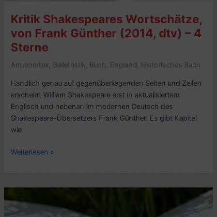
5
Kritik Shakespeares Wortschätze,
Sterne
von Frank Günther (2014, dtv) – 4
Sterne
Annehmbar
,
Belletristik
,
Buch
,
England
,
Historisches Buch
Handlich genau auf gegenüberliegenden Seiten und Zeilen
erscheint William Shakespeare erst in aktualisiertem
Englisch und nebenan im modernen Deutsch des
Shakespeare-Übersetzers Frank Günther. Es gibt Kapitel
wie
Kritik
Weiterlesen »
Shakespeares
Wortschätze,
von
Frank
Günther