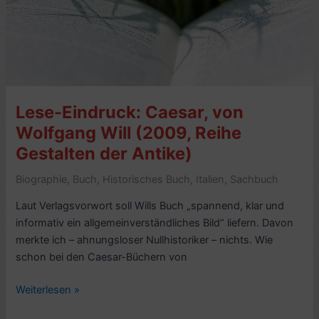
(2014,
dtv)
–
4
Sterne
Lese-Eindruck: Caesar, von
Wolfgang Will (2009, Reihe
Gestalten der Antike)
Biographie
,
Buch
,
Historisches Buch
,
Italien
,
Sachbuch
Laut Verlagsvorwort soll Wills Buch „spannend, klar und
informativ ein allgemeinverständliches Bild“ liefern. Davon
merkte ich – ahnungsloser Nullhistoriker – nichts. Wie
schon bei den Caesar-Büchern von
Lese-
Weiterlesen »
Eindruck: