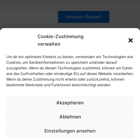
c
n
h
a
:
c
*Werbehinweis für Links mit Hinweis "Amazon-Werbelink(s)",
h
Cookie-Zustimmung
"Amazon-Suche" und/oder mit Sternchen (*): Das sind Affiliate-
:
verwalten
Link. Wenn Du auf der verlinkten Website etwas kaufst, erhalte
ich eine Provision. Du zahlst nur den normalen Preis - ohne
Um dir ein optimales Erlebnis zu bieten, verwenden wir Technologien wie
Aufschlag – und unterstützt diese Seite. Als Amazon-Partner
Cookies, um Geräteinformationen zu speichern und/oder darauf
zuzugreifen. Wenn du diesen Technologien zustimmst, können wir Daten
verdiene ich an qualifizierten Verkäufen. Dies gilt auch für
wie das Surfverhalten oder eindeutige IDs auf dieser Website verarbeiten.
Klicks/Tipps auf Produktbilder, die mit einer Händler-Seite wie
Wenn du deine Zustimmung nicht erteilst oder zurückziehst, können
Amazon verlinkt sind.
bestimmte Merkmale und Funktionen beeinträchtigt werden.
Akzeptieren
Impressum
Datenschutzerklärung
Ablehnen
Cookie-Richtlinie (EU)
Kontakt, Folgen & Über
Einstellungen ansehen