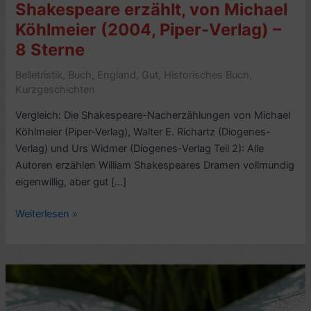
Shakespeare erzählt, von Michael
Köhlmeier (2004, Piper-Verlag) –
8 Sterne
Belletristik
,
Buch
,
England
,
Gut
,
Historisches Buch
,
Kurzgeschichten
Vergleich: Die Shakespeare-Nacherzählungen von Michael
Köhlmeier (Piper-Verlag), Walter E. Richartz (Diogenes-
Verlag) und Urs Widmer (Diogenes-Verlag Teil 2): Alle
Autoren erzählen William Shakespeares Dramen vollmundig
eigenwillig, aber gut […]
Kritik
Weiterlesen »
Nacherzählungen:
Shakespeare
erzählt,
von
Michael