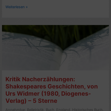
Kritik
Weiterlesen »
Nacherzählungen:
Shakespeares
Geschichten,
Band
I,
von
Walter
E.
Richartz
(1978,
Diogenes-
Kritik Nacherzählungen:
Verlag)
–
Shakespeares Geschichten, von
4
Urs Widmer (1980, Diogenes-
Sterne
Verlag) – 5 Sterne
Annehmbar
,
Belletristik
,
Buch
,
England
,
Historisches Buch
,