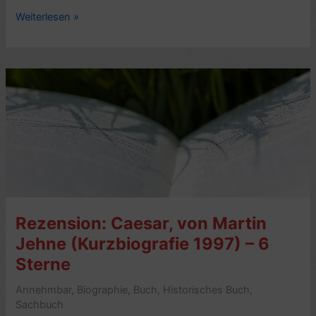
Lese-
Weiterlesen »
Eindruck
zu:
Caesar,
von
Christian
Meier
(Biografie
1982)
Rezension: Caesar, von Martin
Jehne (Kurzbiografie 1997) – 6
Sterne
Annehmbar
,
Biographie
,
Buch
,
Historisches Buch
,
Sachbuch