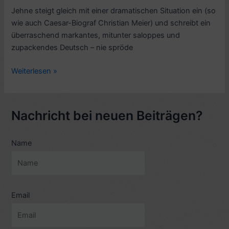
Jehne steigt gleich mit einer dramatischen Situation ein (so
wie auch Caesar-Biograf Christian Meier) und schreibt ein
überraschend markantes, mitunter saloppes und
zupackendes Deutsch – nie spröde
Rezension:
Weiterlesen »
Caesar,
von
Martin
Nachricht bei neuen Beiträgen?
Jehne
(Kurzbiografie
Name
1997)
–
6
Sterne
Email