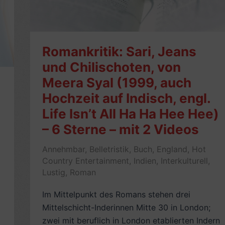
engl.
On
Beauty)
–
Romankritik: Sari, Jeans
7
und Chilischoten, von
Sterne
Meera Syal (1999, auch
Hochzeit auf Indisch, engl.
Life Isn’t All Ha Ha Hee Hee)
– 6 Sterne – mit 2 Videos
Annehmbar
,
Belletristik
,
Buch
,
England
,
Hot
Country Entertainment
,
Indien
,
Interkulturell
,
Lustig
,
Roman
Im Mittelpunkt des Romans stehen drei
Mittelschicht-Inderinnen Mitte 30 in London;
zwei mit beruflich in London etablierten Indern