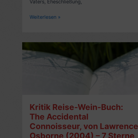
Vaters, Eheschließung,
Romankritik:
Weiterlesen »
Zenos
Gewissen
(Zeno
Cosini),
von
Italo
Svevo
(1923)
–
8
Sterne
Kritik Reise-Wein-Buch:
The Accidental
Connoisseur, von Lawrenc
Osborne (2004) – 7 Sterne