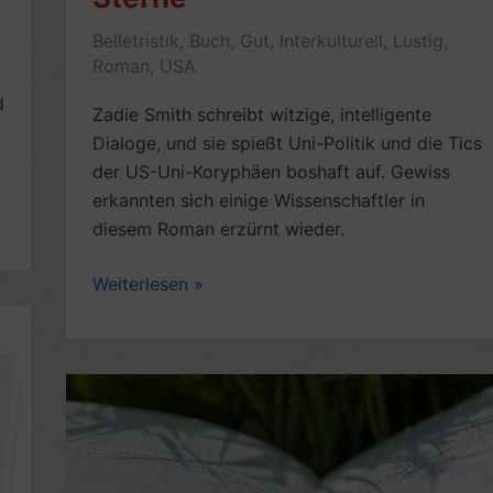
Belletristik
,
Buch
,
Gut
,
Interkulturell
,
Lustig
,
Roman
,
USA
d
Zadie Smith schreibt witzige, intelligente
Dialoge, und sie spießt Uni-Politik und die Tics
der US-Uni-Koryphäen boshaft auf. Gewiss
erkannten sich einige Wissenschaftler in
diesem Roman erzürnt wieder.
Romankritik:
Weiterlesen »
Von
der
Schönheit,
von
Zadie
Smith
(2005,