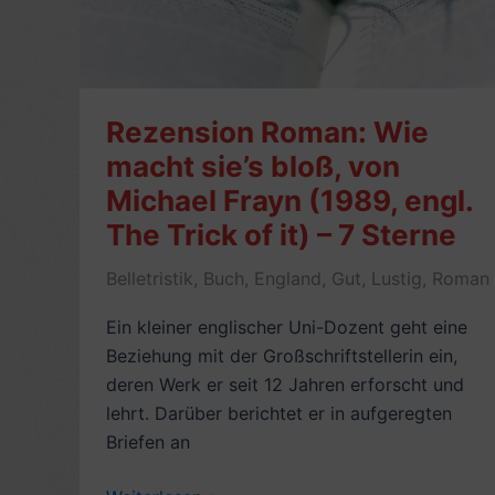
von
Lawrence
Osborne
(2004)
–
Rezension Roman: Wie
7
macht sie’s bloß, von
Sterne
Michael Frayn (1989, engl.
The Trick of it) – 7 Sterne
Belletristik
,
Buch
,
England
,
Gut
,
Lustig
,
Roman
Ein kleiner englischer Uni-Dozent geht eine
Beziehung mit der Großschriftstellerin ein,
deren Werk er seit 12 Jahren erforscht und
lehrt. Darüber berichtet er in aufgeregten
Briefen an