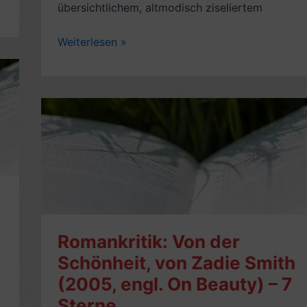
übersichtlichem, altmodisch ziseliertem
Buchkritik:
Weiterlesen »
Die
Tante
Jolesch
(1975),
von
Friedrich
Torberg
-7/10
Romankritik: Von der
Schönheit, von Zadie Smith
(2005, engl. On Beauty) – 7
Sterne