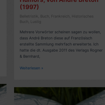
Life
(1997)
Isn’t
All
Belletristik
,
Buch
,
Frankreich
,
Historisches
Ha
Buch
,
Lustig
Ha
Mehrere Vorwörter scheinen sagen zu wollen,
Hee
dass André Breton diese auf Französisch
Hee)
erstellte Sammlung mehrfach erweiterte. Ich
–
hatte die dt. Ausgabe 2011 des Verlags Rogner
6
& Bernhard,
Sterne
–
Zur
Weiterlesen »
mit
Textsammlung:
2
Anthologie
Videos
des
schwarzen
Humors,
von