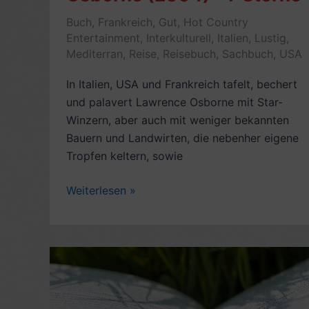
Buch
,
Frankreich
,
Gut
,
Hot Country
Entertainment
,
Interkulturell
,
Italien
,
Lustig
,
Mediterran
,
Reise
,
Reisebuch
,
Sachbuch
,
USA
In Italien, USA und Frankreich tafelt, bechert
und palavert Lawrence Osborne mit Star-
Winzern, aber auch mit weniger bekannten
Bauern und Landwirten, die nebenher eigene
Tropfen keltern, sowie
Kritik
Weiterlesen »
Reise-
Wein-
Buch:
The
Accidental
Connoisseur,