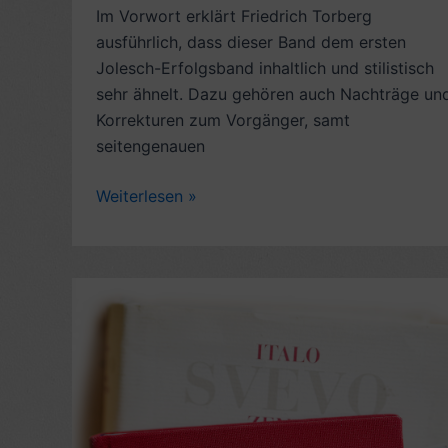
Im Vorwort erklärt Friedrich Torberg
ausführlich, dass dieser Band dem ersten
Jolesch-Erfolgsband inhaltlich und stilistisch
sehr ähnelt. Dazu gehören auch Nachträge un
Korrekturen zum Vorgänger, samt
seitengenauen
Buchkritik:
Weiterlesen »
Die
Erben
der
Tante
Jolesch
(1978),
von
Friedrich
Torberg