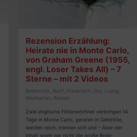
André
Breton
(1997)
Rezension Erzählung:
Heirate nie in Monte Carlo,
von Graham Greene (1955,
engl. Loser Takes All) – 7
Sterne – mit 2 Videos
Belletristik
,
Buch
,
Frankreich
,
Gut
,
Lustig
,
Mediterran
,
Roman
Zwei englische Flitterwöchner verbringen 14
Tage in Monte Carlo, geraten in Geldnöte,
werden reich, trennen sich und – Aber der
Inhalt spielt gar nicht die große Rolle: