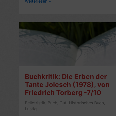
Lese-
Weiterlesen »
Eindruck:
Scoop,
von
Evelyn
Waugh
(1938)
–
6/10
Buchkritik: Die Erben der
Tante Jolesch (1978), von
Friedrich Torberg -7/10
Belletristik
,
Buch
,
Gut
,
Historisches Buch
,
Lustig