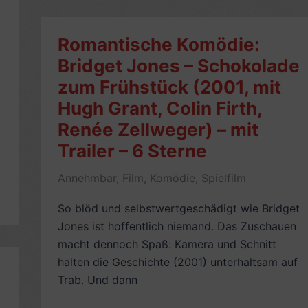
About
a
Romantische Komödie:
Boy,
Bridget Jones – Schokolade
oder:
zum Frühstück (2001, mit
Der
Tag
Hugh Grant, Colin Firth,
der
Renée Zellweger) – mit
toten
Trailer – 6 Sterne
Ente
(2002,
Annehmbar
,
Film
,
Komödie
,
Spielfilm
mit
So blöd und selbstwertgeschädigt wie Bridget
Hugh
Jones ist hoffentlich niemand. Das Zuschauen
Grant)
macht dennoch Spaß: Kamera und Schnitt
–
halten die Geschichte (2001) unterhaltsam auf
mit
Trab. Und dann
Trailer
–