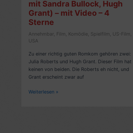
mit Sandra Bullock, Hugh
Ein
Song
Grant) – mit Video – 4
für
Sterne
Dich
Annehmbar
,
Film
,
Komödie
,
Spielfilm
,
US-Film
,
(2007,
USA
mit
Hugh
Zu einer richtig guten Romkom gehören zwei:
Grant,
Julia Roberts und Hugh Grant. Dieser Film hat
Drew
keinen von beiden. Die Roberts eh nicht, und
Barrymore;
Grant erscheint zwar auf
mit
Trailer
Romantische
Weiterlesen »
&
Komödie:
Song)
Ein
–
Chef
7
zum
Sterne
Verlieben