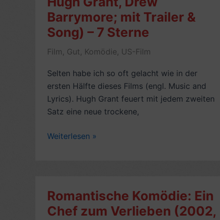
Hugh Grant, Drew
Sterne
Barrymore; mit Trailer &
Song) – 7 Sterne
Film
,
Gut
,
Komödie
,
US-Film
Selten habe ich so oft gelacht wie in der
ersten Hälfte dieses Films (engl. Music and
Lyrics). Hugh Grant feuert mit jedem zweiten
Satz eine neue trockene,
Rezension
Weiterlesen »
romantische
Komödie:
Mitten
ins
Romantische Komödie: Ein
Herz
Chef zum Verlieben (2002,
–