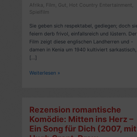
Afrika
,
Film
,
Gut
,
Hot Country Entertainment
,
Spielfilm
Sie geben sich respektabel, gediegen; doch si
feiern derb frivol, einfallsreich und lüstern. Der
Film zeigt diese englischen Landherren und -
damen in Kenia um 1940 kultiviert sarkastisch,
[…]
Filmkritik:
Weiterlesen »
Die
letzten
Tage
in
Rezension romantische
Kenya
Komödie: Mitten ins Herz –
(1987)
Ein Song für Dich (2007, mit
–
7