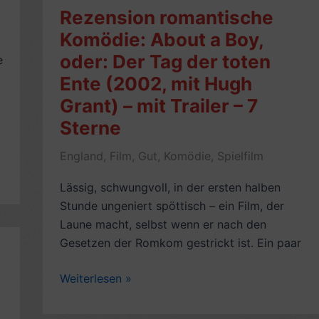
Hochzeiten
Rezension romantische
und
Komödie: About a Boy,
ein
oder: Der Tag der toten
e
Todesfall
(1994,
Ente (2002, mit Hugh
mit
Grant) – mit Trailer – 7
Hugh
Sterne
Grant;
mit
England
,
Film
,
Gut
,
Komödie
,
Spielfilm
Trailer)
Lässig, schwungvoll, in der ersten halben
–
Stunde ungeniert spöttisch – ein Film, der
7
Laune macht, selbst wenn er nach den
Sterne
Gesetzen der Romkom gestrickt ist. Ein paar
Rezension
Weiterlesen »
romantische
Komödie: