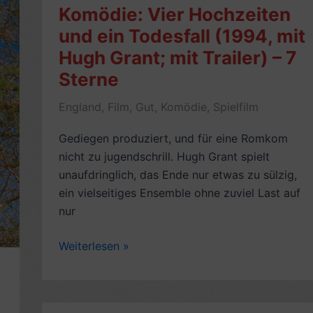
Komödie: Vier Hochzeiten
und ein Todesfall (1994, mit
Hugh Grant; mit Trailer) – 7
Sterne
England
,
Film
,
Gut
,
Komödie
,
Spielfilm
Gediegen produziert, und für eine Romkom
nicht zu jugendschrill. Hugh Grant spielt
unaufdringlich, das Ende nur etwas zu sülzig,
ein vielseitiges Ensemble ohne zuviel Last auf
nur
Rezension
Weiterlesen »
Romantische
Komödie:
Vier