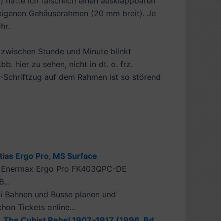
 hatte ich fälschlich einen ausklappbaren
em eigenen Gehäuserahmen (20 mm breit). Je
hr.
t zwischen Stunde und Minute blinkt
. hier zu sehen, nicht in dt. o. frz.
y“-Schriftzug auf dem Rahmen ist so störend
tias Ergo Pro, MS Surface
oft Enermax Ergo Pro FK403QPC-DE
...
lei Bahnen und Busse planen und
on Tickets online...
) ᛫ The Cubist Rebel 1907–1917 (1996, Bd.