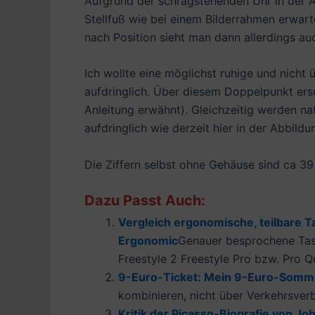
Aufgrund der schrägstehenden Uhr in der A
Stellfuß wie bei einem Bilderrahmen erwart
nach Position sieht man dann allerdings auch
Ich wollte eine möglichst ruhige und nicht
aufdringlich. Über diesem Doppelpunkt ersch
Anleitung erwähnt). Gleichzeitig werden na
aufdringlich wie derzeit hier in der Abbildu
Die Ziffern selbst ohne Gehäuse sind ca 3
Dazu Passt Auch:
Vergleich ergonomische, teilbare Ta
Ergonomic
Genauer besprochene Tast
Freestyle 2 Freestyle Pro bzw. Pro
9-Euro-Ticket: Mein 9-Euro-Som
kombinieren, nicht über Verkehrsverb
Kritik der Picasso-Biografie von Jo