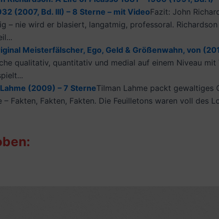
32 (2007, Bd. III) – 8 Sterne – mit Video
Fazit: John Richard
 – nie wird er blasiert, langatmig, professoral. Richardson
l...
iginal Meisterfälscher, Ego, Geld & Größenwahn, von (201
che qualitativ, quantitativ und medial auf einem Niveau mit
ielt...
 Lahme (2009) – 7 Sterne
Tilman Lahme packt gewaltiges Q
ie – Fakten, Fakten, Fakten. Die Feuilletons waren voll des L
oben: