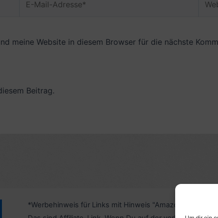
Mail-
Adresse*
nd meine Website in diesem Browser für die nächste Komme
diesem Beitrag.
*Werbehinweis für Links mit Hinweis "Amazon-Werbelink
Um dir ein 