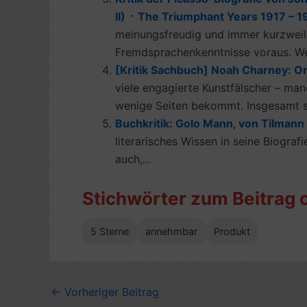
II) ᛫ The Triumphant Years 1917 – 19
meinungsfreudig und immer kurzweilig
Fremdsprachenkenntnisse voraus. Wei
[Kritik Sachbuch] Noah Charney: Or
viele engagierte Kunstfälscher – man
wenige Seiten bekommt. Insgesamt sp
Buchkritik: Golo Mann, von Tilmann
literarisches Wissen in seine Biograf
auch,...
Stichwörter zum Beitrag 
5 Sterne
annehmbar
Produkt
←
Vorheriger Beitrag