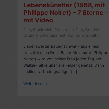
Lebenskünstler (1968, mit
Philippe Noiret) – 7 Sterne –
mit Video
Film
,
Frankreich
,
Frankreich-Film
,
Gut
,
Hot
Country Entertainment
,
Komödie
,
Spielfilm
Liebenswerter Bauernschwank aus einem
französischen Dorf: Bauer Alexandre (Philippe
Noiret) wird von seiner Frau jeden Tag per
Walkie-Talkie über alle Felder gehetzt. Dann
endlich rafft ein gnädiger […]
Filmkritik:
Weiterlesen »
Alexander,
der
Lebenskünstler
(1968,