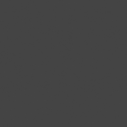
mit
Trailer)
–
7
Sterne