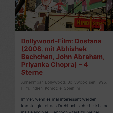
Khan,
Deepika
Padukone)
mit
Video
–
Bollywood-Film: Dostana
7
(2008, mit Abhishek
Sterne
Bachchan, John Abraham,
Priyanka Chopra) – 4
Sterne
Annehmbar
,
Bollywood
,
Bollywood seit 1995
,
Film
,
Indien
,
Komödie
,
Spielfilm
Immer, wenn es mal interessant werden
könnte, gleitet das Drehbuch sicherheitshalber
ins Belanglose. Dennoch – fast zu meiner