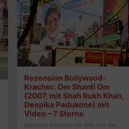
Rezension Bollywood-
Kracher: Om Shanti Om
(2007, mit Shah Rukh Khan,
Deepika Padukone) mit
Video – 7 Sterne
Bollywood
,
Bollywood seit 1995
,
Film
,
Gut
,