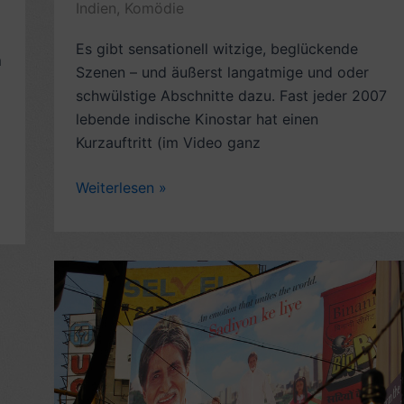
Indien
,
Komödie
Es gibt sensationell witzige, beglückende
m
Szenen – und äußerst langatmige und oder
schwülstige Abschnitte dazu. Fast jeder 2007
lebende indische Kinostar hat einen
Kurzauftritt (im Video ganz
Rezension
Weiterlesen »
Bollywood-
Kracher:
Om
Shanti
Om
(2007,
mit
Shah
Rukh