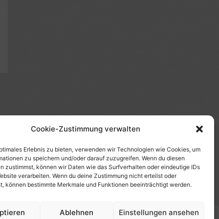
Cookie-Zustimmung verwalten
(s)", "Amazon-Suche" und/oder mit Sternchen (*):
te etwas kaufst, erhalte ich eine Provision. Du zahlst
optimales Erlebnis zu bieten, verwenden wir Technologien wie Cookies, um
mationen zu speichern und/oder darauf zuzugreifen. Wenn du diesen
tzt diese Seite. Als Amazon-Partner verdiene ich an
n zustimmst, können wir Daten wie das Surfverhalten oder eindeutige IDs
uf Produktbilder, die mit einer Händler-Seite wie
ebsite verarbeiten. Wenn du deine Zustimmung nicht erteilst oder
t, können bestimmte Merkmale und Funktionen beeinträchtigt werden.
ptieren
Ablehnen
Einstellungen ansehen