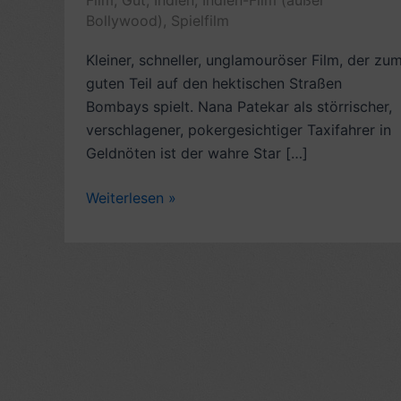
Film
,
Gut
,
Indien
,
Indien-Film (außer
Bollywood)
,
Spielfilm
Kleiner, schneller, unglamouröser Film, der zu
guten Teil auf den hektischen Straßen
Bombays spielt. Nana Patekar als störrischer,
verschlagener, pokergesichtiger Taxifahrer in
Geldnöten ist der wahre Star […]
Rezension
Weiterlesen »
Indien-
Spielfilm:
Taxi
9211
(2006,
mit
John
Abraham;