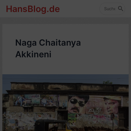
Zum
HansBlog.de
Inhalt
Search
for:
springen
Naga Chaitanya
Akkineni