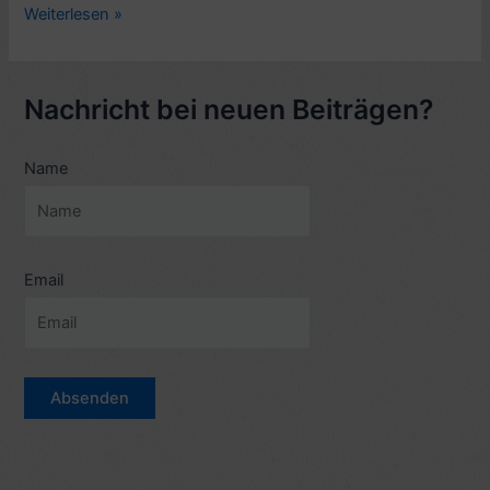
Rezension
Weiterlesen »
Telugu-
Komödie:
Ye
Nachricht bei neuen Beiträgen?
Maaya
Chesave
Name
(2010)
–
7
Sterne
–
Email
mit
Hintergründen
&
Videos