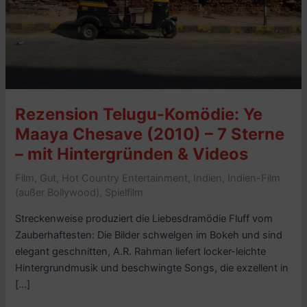
Rezension Telugu-Komödie: Ye
Maaya Chesave (2010) – 7 Sterne
– mit Hintergründen & Videos
Film
,
Gut
,
Hot Country Entertainment
,
Indien
,
Indien-Film
(außer Bollywood)
,
Spielfilm
Streckenweise produziert die Liebesdramödie Fluff vom
Zauberhaftesten: Die Bilder schwelgen im Bokeh und sind
elegant geschnitten, A.R. Rahman liefert locker-leichte
Hintergrundmusik und beschwingte Songs, die exzellent in
[…]