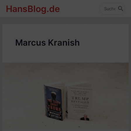
Zum
HansBlog.de
Inhalt
Search
for:
springen
Marcus Kranish