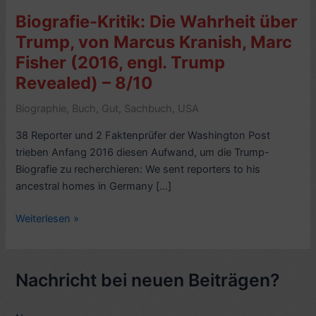
Biografie-Kritik: Die Wahrheit über
Trump, von Marcus Kranish, Marc
Fisher (2016, engl. Trump
Revealed) – 8/10
Biographie
,
Buch
,
Gut
,
Sachbuch
,
USA
38 Reporter und 2 Faktenprüfer der Washington Post
trieben Anfang 2016 diesen Aufwand, um die Trump-
Biografie zu recherchieren: We sent reporters to his
ancestral homes in Germany […]
Biografie-
Weiterlesen »
Kritik:
Die
Wahrheit
Nachricht bei neuen Beiträgen?
über
Trump,