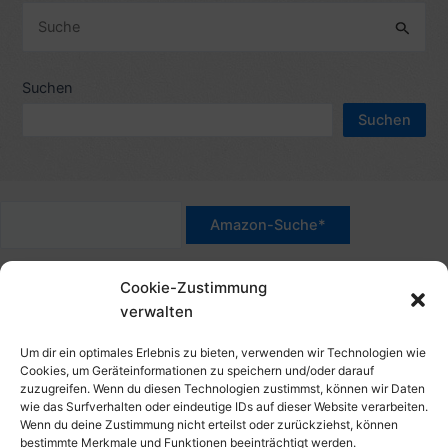
c
S
h
u
e
c
Suchen
n
h
n
Suchen
e
a
n
c
n
h
a
:
c
*Werbehinweis für Links mit Hinweis "Amazon-Werbelink(s)",
h
Cookie-Zustimmung
"Amazon-Suche" und/oder mit Sternchen (*): Das sind Affiliate-
:
verwalten
Link. Wenn Du auf der verlinkten Website etwas kaufst, erhalte
ich eine Provision. Du zahlst nur den normalen Preis - ohne
Um dir ein optimales Erlebnis zu bieten, verwenden wir Technologien wie
Aufschlag – und unterstützt diese Seite. Als Amazon-Partner
Cookies, um Geräteinformationen zu speichern und/oder darauf
zuzugreifen. Wenn du diesen Technologien zustimmst, können wir Daten
verdiene ich an qualifizierten Verkäufen. Dies gilt auch für
wie das Surfverhalten oder eindeutige IDs auf dieser Website verarbeiten.
Klicks/Tipps auf Produktbilder, die mit einer Händler-Seite wie
Wenn du deine Zustimmung nicht erteilst oder zurückziehst, können
Amazon verlinkt sind.
bestimmte Merkmale und Funktionen beeinträchtigt werden.