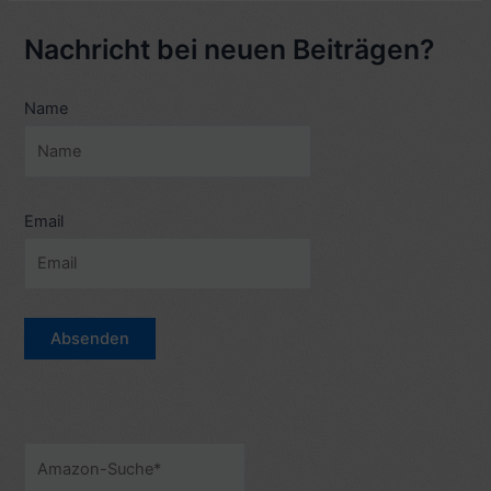
Rich
(2018,
Nachricht bei neuen Beiträgen?
engl.
Crazy
Name
Rich
Asians)
–
7
Sterne
Email