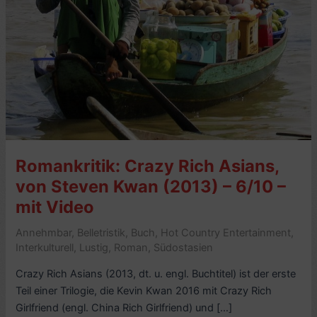
Romankritik: Crazy Rich Asians,
von Steven Kwan (2013) – 6/10 –
mit Video
Annehmbar
,
Belletristik
,
Buch
,
Hot Country Entertainment
,
Interkulturell
,
Lustig
,
Roman
,
Südostasien
Crazy Rich Asians (2013, dt. u. engl. Buchtitel) ist der erste
Teil einer Trilogie, die Kevin Kwan 2016 mit Crazy Rich
Girlfriend (engl. China Rich Girlfriend) und […]