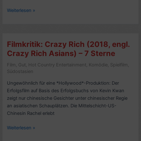
Romankritik:
Weiterlesen »
Crazy
Rich
Asians,
von
Filmkritik: Crazy Rich (2018, engl.
Steven
Crazy Rich Asians) – 7 Sterne
Kwan
(2013)
Film
,
Gut
,
Hot Country Entertainment
,
Komödie
,
Spielfilm
,
–
Südostasien
6/10
Ungewöhnlich für eine *Hollywood*-Produktion: Der
–
Erfolgsfilm auf Basis des Erfolgsbuchs von Kevin Kwan
mit
zeigt nur chinesische Gesichter unter chinesischer Regie
Video
an asiatischen Schauplätzen. Die Mittelschicht-US-
Chinesin Rachel erlebt
Filmkritik:
Weiterlesen »
Crazy