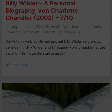
Billy Wilder – A Personal
Biography, von Charlotte
Chandler (2002) – 7/10
Biographie
,
Buch
,
Film
,
Filmbuch
,
Gut
,
Historisches Buch
,
Komödie
,
Sachbuch
,
Spielfilm
,
US-Film
,
USA
Die Autorin verbrachte viel Zeit mit Billy Wilder und protzt
gern damit: Billy Wilder and I frequently ate breakfast at the
Beverly Hills Hotel Sie stalkte auch […]
Biografie-
Weiterlesen »
Kritik:
Nobody’s
Perfect:
Billy
Wilder
–
A