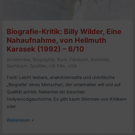
Personal
Biography,
von
Charlotte
Biografie-Kritik: Billy Wilder, Eine
Chandler
(2002)
Nahaufnahme, von Hellmuth
–
Karasek (1992) – 6/10
7/10
Annehmbar
,
Biographie
,
Buch
,
Filmbuch
,
Komödie
,
Sachbuch
,
Spielfilm
,
US-Film
,
USA
Fazit: Leicht lesbare, anekdotensatte und unkritische
„Biografie” eines Menschen, der unterhalten will und auf
Qualität achtet. Nebenbei ein bisschen
Hollywoodgeschichte. Es gibt kaum Stimmen von Kritikern
oder
Biografie-
Weiterlesen »
Kritik:
Billy