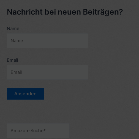
Wilder,
Nachricht bei neuen Beiträgen?
Eine
Nahaufnahme,
Name
von
Hellmuth
Karasek
(1992)
–
Email
6/10