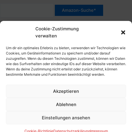
h
a
:
c
*Werbehinweis für Links mit Hinweis "Amazon-Werbelink(s)",
h
Cookie-Zustimmung
"Amazon-Suche" und/oder mit Sternchen (*): Das sind Affiliate-
:
verwalten
Link. Wenn Du auf der verlinkten Website etwas kaufst, erhalte
ich eine Provision. Du zahlst nur den normalen Preis - ohne
Um dir ein optimales Erlebnis zu bieten, verwenden wir Technologien wie
Aufschlag – und unterstützt diese Seite. Als Amazon-Partner
Cookies, um Geräteinformationen zu speichern und/oder darauf
zuzugreifen. Wenn du diesen Technologien zustimmst, können wir Daten
verdiene ich an qualifizierten Verkäufen. Dies gilt auch für
wie das Surfverhalten oder eindeutige IDs auf dieser Website verarbeiten.
Klicks/Tipps auf Produktbilder, die mit einer Händler-Seite wie
Wenn du deine Zustimmung nicht erteilst oder zurückziehst, können
Amazon verlinkt sind.
bestimmte Merkmale und Funktionen beeinträchtigt werden.
Akzeptieren
Impressum
Datenschutzerklärung
Ablehnen
Cookie-Richtlinie (EU)
Kontakt, Folgen & Über
Einstellungen ansehen
Copyright © 2026 HansBlog.de
Cookie-Richtlinie
Datenschutzerklärung
Impressum