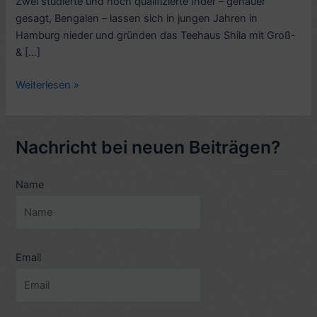
Zwei studierte und hoch qualifizierte Inder – genauer
gesagt, Bengalen – lassen sich in jungen Jahren in
Hamburg nieder und gründen das Teehaus Shila mit Groß-
& […]
Rezension
Weiterlesen »
TV-
Doku:
Von
Nachricht bei neuen Beiträgen?
Hamburg
nach
Name
Kalkutta
–
Mister
Chatterjee
und
Email
der
Tee
(2014)