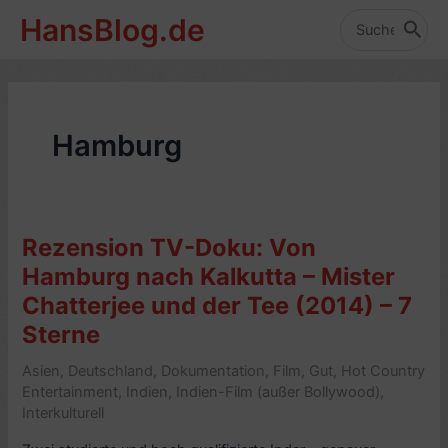
Zum
HansBlog.de
Inhalt
Search
for:
springen
Hamburg
Rezension TV-Doku: Von
Hamburg nach Kalkutta – Mister
Chatterjee und der Tee (2014) – 7
Sterne
Asien
,
Deutschland
,
Dokumentation
,
Film
,
Gut
,
Hot Country
Entertainment
,
Indien
,
Indien-Film (außer Bollywood)
,
Interkulturell