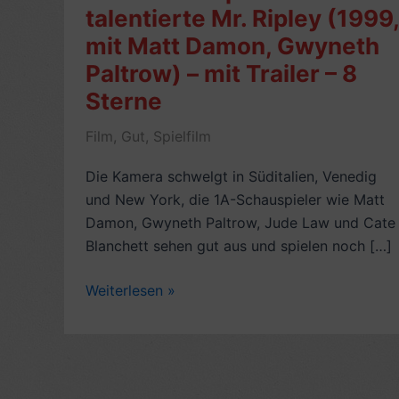
talentierte Mr. Ripley (1999,
mit Matt Damon, Gwyneth
Paltrow) – mit Trailer – 8
Sterne
Film
,
Gut
,
Spielfilm
Die Kamera schwelgt in Süditalien, Venedig
und New York, die 1A-Schauspieler wie Matt
Damon, Gwyneth Paltrow, Jude Law und Cate
Blanchett sehen gut aus und spielen noch […]
Rezension
Weiterlesen »
Spielfilm:
Der
talentierte
Mr.