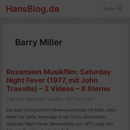
Zum
HansBlog.de
Inhalt
Search
for:
springen
Barry Miller
Rezension Musikfilm: Saturday
Night Fever (1977, mit John
Travolta) – 2 Videos – 8 Sterne
Film
,
Gut
,
Musikfilm
,
Spielfilm
,
US-Film
,
USA
Ein paar Unterschicht-Heranwachsende mit öden Jobs
leben nur dafür, samstags in der Disco abzuhotten.
Saturday Night Fever, Riesenerfolg von 1977, zeigt den