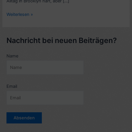
Alltag in Brooklyn hart, aber […]
Rezension
Weiterlesen »
Musikfilm:
Saturday
Night
Nachricht bei neuen Beiträgen?
Fever
(1977,
Name
mit
John
Travolta)
–
2
Email
Videos
–
8
Sterne