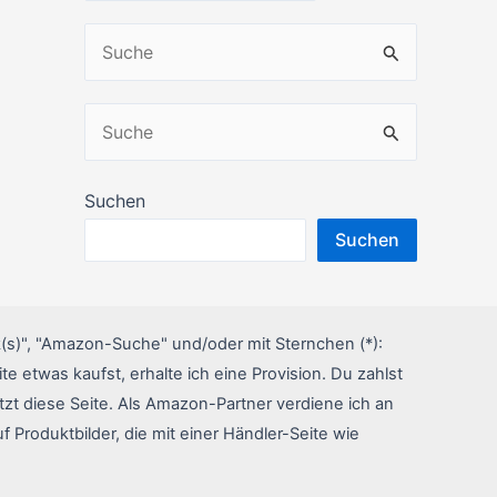
S
u
c
S
h
u
e
c
Suchen
n
h
Suchen
n
e
a
n
c
n
(s)", "Amazon-Suche" und/oder mit Sternchen (*):
h
a
te etwas kaufst, erhalte ich eine Provision. Du zahlst
:
c
tzt diese Seite. Als Amazon-Partner verdiene ich an
uf Produktbilder, die mit einer Händler-Seite wie
h
: