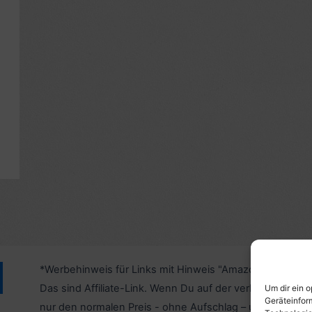
*Werbehinweis für Links mit Hinweis "Amazon-Werbelink
Das sind Affiliate-Link. Wenn Du auf der verlinkten Websi
Um dir ein 
Geräteinfor
nur den normalen Preis - ohne Aufschlag – und unterstü