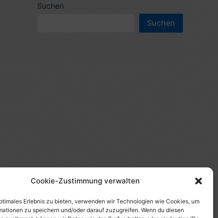
c
Suchen
n
h
Suchen
n
e
a
n
c
n
h
a
:
c
h
:
Cookie-Zustimmung verwalten
(s)", "Amazon-Suche" und/oder mit Sternchen (*):
te etwas kaufst, erhalte ich eine Provision. Du zahlst
optimales Erlebnis zu bieten, verwenden wir Technologien wie Cookies, um
mationen zu speichern und/oder darauf zuzugreifen. Wenn du diesen
tzt diese Seite. Als Amazon-Partner verdiene ich an