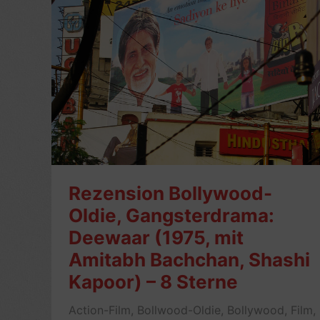
Rezension Bollywood-
Oldie, Gangsterdrama:
Deewaar (1975, mit
Amitabh Bachchan, Shashi
Kapoor) – 8 Sterne
Action-Film
,
Bollwood-Oldie
,
Bollywood
,
Film
,