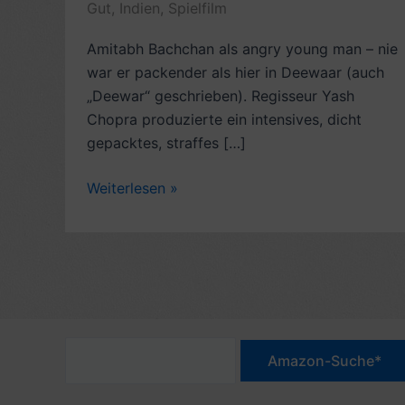
Gut
,
Indien
,
Spielfilm
Amitabh Bachchan als angry young man – nie
war er packender als hier in Deewaar (auch
„Deewar“ geschrieben). Regisseur Yash
Chopra produzierte ein intensives, dicht
gepacktes, straffes […]
Rezension
Weiterlesen »
Bollywood-
Oldie,
Gangsterdrama:
Deewaar
(1975,
mit
Amitabh
Bachchan,
Shashi