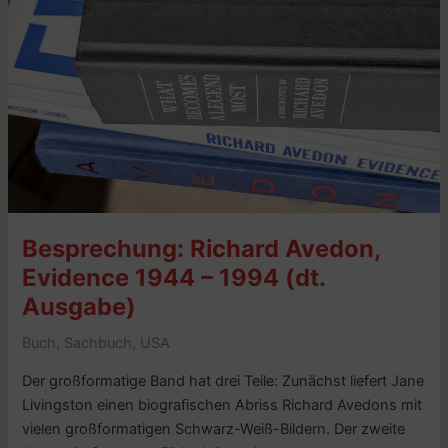
Becomes
a
Legend
Most,
von
Philip
Gefter
(2020)
–
7/10
Besprechung: Richard Avedon,
Evidence 1944 – 1994 (dt.
Ausgabe)
Buch
,
Sachbuch
,
USA
Der großformatige Band hat drei Teile: Zunächst liefert Jane
Livingston einen biografischen Abriss Richard Avedons mit
vielen großformatigen Schwarz-Weiß-Bildern. Der zweite