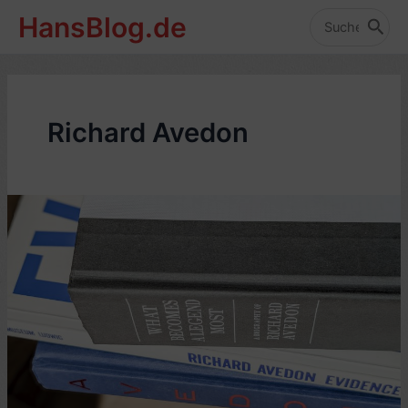
Zum
HansBlog.de
Inhalt
Search
for:
springen
Richard Avedon