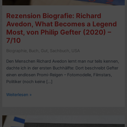
Rezension Biografie: Richard
Avedon, What Becomes a Legend
Most, von Philip Gefter (2020) –
7/10
Biographie
,
Buch
,
Gut
,
Sachbuch
,
USA
Den Menschen Richard Avedon lernt man nur teils kennen,
dachte ich in der ersten Buchhälfte: Dort beschreibt Gefter
einen endlosen Promi-Reigen – Fotomodelle, Filmstars,
Politiker (noch keine […]
Rezension
Weiterlesen »
Biografie:
Richard
Avedon,
What