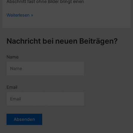
Abschnitt fast ohne Bilder bringt einen
Besprechung:
Weiterlesen »
Richard
Avedon,
Evidence
Nachricht bei neuen Beiträgen?
1944
–
Name
1994
(dt.
Ausgabe)
Email