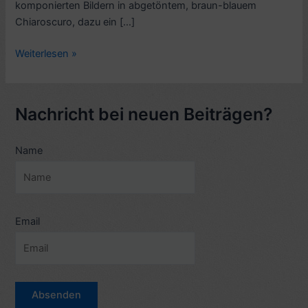
komponierten Bildern in abgetöntem, braun-blauem
Chiaroscuro, dazu ein […]
Filmkritik:
Weiterlesen »
Hectors
Reise
oder
Nachricht bei neuen Beiträgen?
die
Suche
Name
nach
dem
Glück
(Komödie
2014)
Email
–
6
Sterne
–
mit