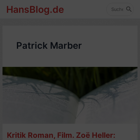
Zum
HansBlog.de
Inhalt
Search
for:
springen
Patrick Marber
Kritik Roman, Film. Zoë Heller: