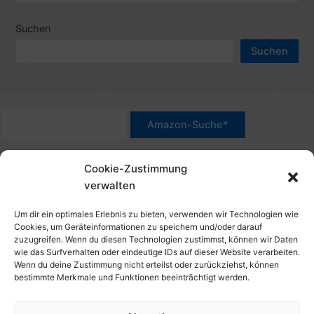
e
c
Suchen
n
h
n
Suchen
e
a
n
c
n
h
a
:
c
*Werbehinweis für Links mit Hinweis "Amazon-Werbelink(s)",
h
Cookie-Zustimmung
"Amazon-Suche" und/oder mit Sternchen (*): Das sind Affiliate-
:
verwalten
Link. Wenn Du auf der verlinkten Website etwas kaufst, erhalte
ich eine Provision. Du zahlst nur den normalen Preis - ohne
Um dir ein optimales Erlebnis zu bieten, verwenden wir Technologien wie
Aufschlag – und unterstützt diese Seite. Als Amazon-Partner
Cookies, um Geräteinformationen zu speichern und/oder darauf
zuzugreifen. Wenn du diesen Technologien zustimmst, können wir Daten
verdiene ich an qualifizierten Verkäufen. Dies gilt auch für
wie das Surfverhalten oder eindeutige IDs auf dieser Website verarbeiten.
Klicks/Tipps auf Produktbilder, die mit einer Händler-Seite wie
Wenn du deine Zustimmung nicht erteilst oder zurückziehst, können
Amazon verlinkt sind.
bestimmte Merkmale und Funktionen beeinträchtigt werden.