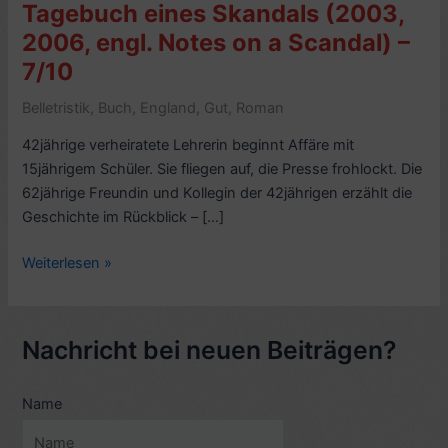
Tagebuch eines Skandals (2003,
2006, engl. Notes on a Scandal) –
7/10
Belletristik
,
Buch
,
England
,
Gut
,
Roman
42jährige verheiratete Lehrerin beginnt Affäre mit
15jährigem Schüler. Sie fliegen auf, die Presse frohlockt. Die
62jährige Freundin und Kollegin der 42jährigen erzählt die
Geschichte im Rückblick – […]
Kritik
Weiterlesen »
Roman,
Film.
Zoë
Nachricht bei neuen Beiträgen?
Heller:
Tagebuch
Name
eines
Skandals