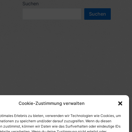
c
Suchen
n
h
Suchen
n
e
a
n
c
n
h
a
:
c
h
:
Cookie-Zustimmung verwalten
(s)", "Amazon-Suche" und/oder mit Sternchen (*):
te etwas kaufst, erhalte ich eine Provision. Du zahlst
optimales Erlebnis zu bieten, verwenden wir Technologien wie Cookies, um
mationen zu speichern und/oder darauf zuzugreifen. Wenn du diesen
tzt diese Seite. Als Amazon-Partner verdiene ich an
n zustimmst, können wir Daten wie das Surfverhalten oder eindeutige IDs
uf Produktbilder, die mit einer Händler-Seite wie
ebsite verarbeiten. Wenn du deine Zustimmung nicht erteilst oder