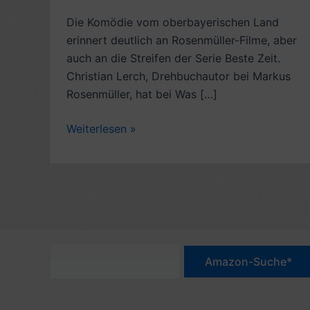
Die Komödie vom oberbayerischen Land
erinnert deutlich an Rosenmüller-Filme, aber
auch an die Streifen der Serie Beste Zeit.
Christian Lerch, Drehbuchautor bei Markus
Rosenmüller, hat bei Was […]
Kritik
Weiterlesen »
Bayernkomödie:
Was
weg
is,
is
weg
(2012)
–
7
Sterne