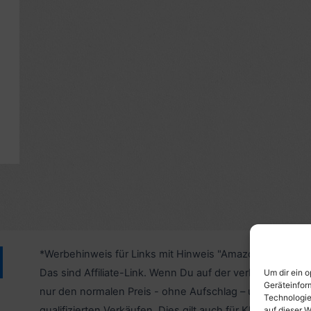
*Werbehinweis für Links mit Hinweis "Amazon-Werbelink
Das sind Affiliate-Link. Wenn Du auf der verlinkten Websi
Um dir ein 
Geräteinfor
nur den normalen Preis - ohne Aufschlag – und unterstü
Technologie
qualifizierten Verkäufen. Dies gilt auch für Klicks/Tipps a
auf dieser W