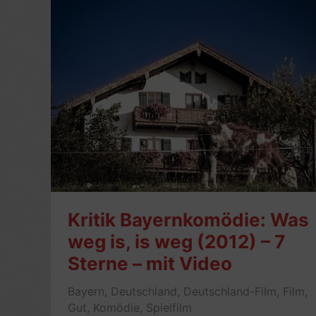
Kritik Bayernkomödie: Was
weg is, is weg (2012) – 7
Sterne – mit Video
Bayern
,
Deutschland
,
Deutschland-Film
,
Film
,
Gut
,
Komödie
,
Spielfilm