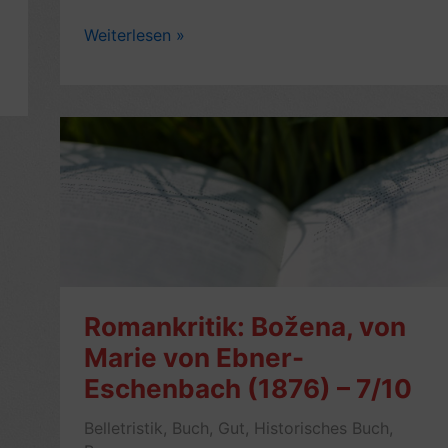
Kritik:
Weiterlesen »
Ohne
Liebe,
von
Marie
von
Ebner-
Eschenbach
(1888
)
–
6/10
Romankritik: Božena, von
Marie von Ebner-
Eschenbach (1876) – 7/10
Belletristik
,
Buch
,
Gut
,
Historisches Buch
,