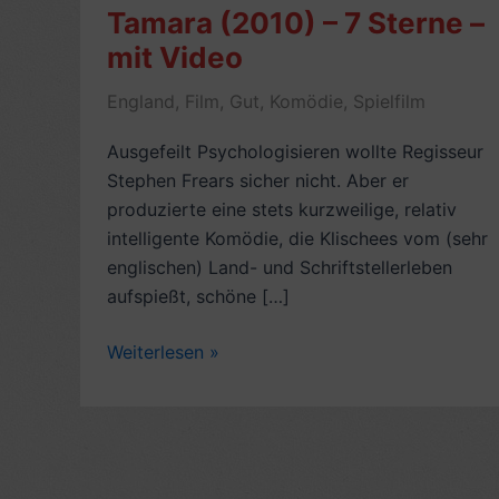
Tamara (2010) – 7 Sterne –
mit Video
England
,
Film
,
Gut
,
Komödie
,
Spielfilm
Ausgefeilt Psychologisieren wollte Regisseur
Stephen Frears sicher nicht. Aber er
produzierte eine stets kurzweilige, relativ
intelligente Komödie, die Klischees vom (sehr
englischen) Land- und Schriftstellerleben
aufspießt, schöne […]
Filmkritik:
Weiterlesen »
Immer
Drama
um
Tamara
(2010)