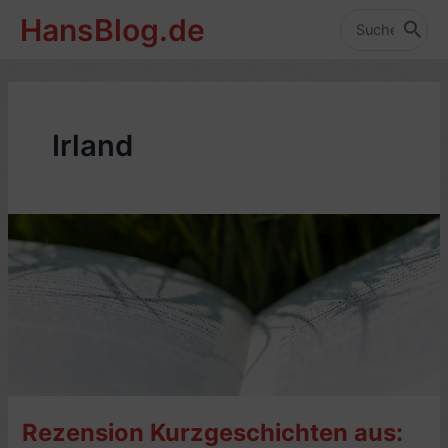
Zum
HansBlog.de
Inhalt
Search
for:
springen
Irland
Rezension Kurzgeschichten aus: