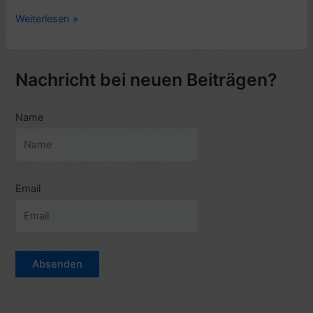
Rezension
Weiterlesen »
Kurzgeschichten
aus:
William
Nachricht bei neuen Beiträgen?
Trevor,
After
Name
Rain
(1997)
–
7/10
Email