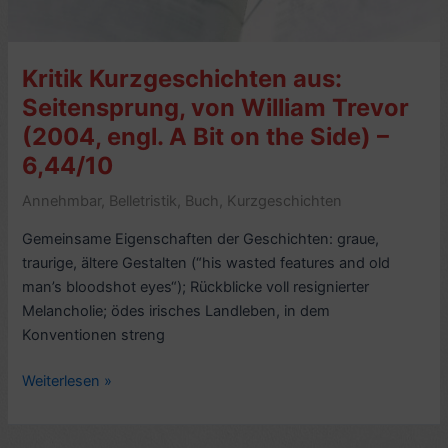
William
Trevor
–
Kritik Kurzgeschichten aus:
5/10
Seitensprung, von William Trevor
(2004, engl. A Bit on the Side) –
6,44/10
Annehmbar
,
Belletristik
,
Buch
,
Kurzgeschichten
Gemeinsame Eigenschaften der Geschichten: graue,
traurige, ältere Gestalten (“his wasted features and old
man’s bloodshot eyes“); Rückblicke voll resignierter
Melancholie; ödes irisches Landleben, in dem
Konventionen streng
Kritik
Weiterlesen »
Kurzgeschichten
aus: