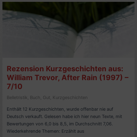
Seitensprung,
von
William
Trevor
(2004,
engl.
A
Bit
on
Rezension Kurzgeschichten aus:
the
Side)
William Trevor, After Rain (1997) –
–
7/10
6,44/10
Belletristik
,
Buch
,
Gut
,
Kurzgeschichten
Enthält 12 Kurzgeschichten, wurde offenbar nie auf
Deutsch verkauft. Gelesen habe ich hier neun Texte, mit
Bewertungen von 6,0 bis 8,5, im Durchschnitt 7,06.
Wiederkehrende Themen: Erzählt aus