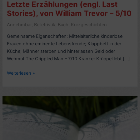
Letzte Erzählungen (engl. Last
Stories), von William Trevor – 5/10
Annehmbar
,
Belletristik
,
Buch
,
Kurzgeschichten
Gemeinsame Eigenschaften: Mittelalterliche kinderlose
Frauen ohne eminente Lebensfreude; Klappbett in der
Küche; Männer sterben und hinterlassen Geld oder
Wehmut The Crippled Man – 7/10 Kranker Krüppel lebt […]
Rezension
Weiterlesen »
Kurzgeschichten
aus:
Letzte
Erzählungen
(engl.
Last
Stories),
von