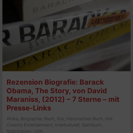
Rezension Biografie: Barack
Obama, The Story, von David
Maraniss, (2012) – 7 Sterne – mit
Presse-Links
Afrika
,
Biographie
,
Buch
,
Gut
,
Historisches Buch
,
Hot
Country Entertainment
,
Interkulturell
,
Sachbuch
,
Südostasien
,
USA