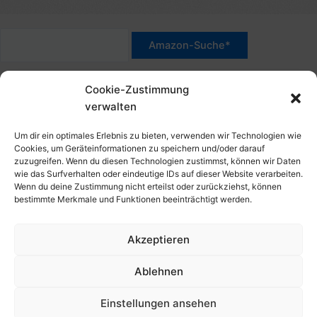
c
n
h
a
:
c
*Werbehinweis für Links mit Hinweis "Amazon-Werbelink(s)",
h
Cookie-Zustimmung
"Amazon-Suche" und/oder mit Sternchen (*): Das sind Affiliate-
:
verwalten
Link. Wenn Du auf der verlinkten Website etwas kaufst, erhalte
ich eine Provision. Du zahlst nur den normalen Preis - ohne
Um dir ein optimales Erlebnis zu bieten, verwenden wir Technologien wie
Aufschlag – und unterstützt diese Seite. Als Amazon-Partner
Cookies, um Geräteinformationen zu speichern und/oder darauf
zuzugreifen. Wenn du diesen Technologien zustimmst, können wir Daten
verdiene ich an qualifizierten Verkäufen. Dies gilt auch für
wie das Surfverhalten oder eindeutige IDs auf dieser Website verarbeiten.
Klicks/Tipps auf Produktbilder, die mit einer Händler-Seite wie
Wenn du deine Zustimmung nicht erteilst oder zurückziehst, können
Amazon verlinkt sind.
bestimmte Merkmale und Funktionen beeinträchtigt werden.
Akzeptieren
Impressum
Datenschutzerklärung
Ablehnen
Cookie-Richtlinie (EU)
Kontakt, Folgen & Über
Einstellungen ansehen