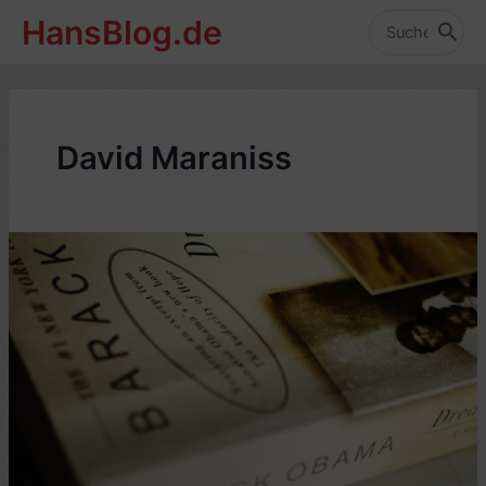
Zum
HansBlog.de
Inhalt
Search
for:
springen
David Maraniss