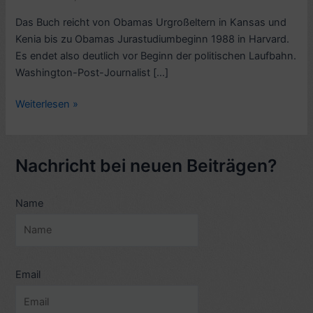
Das Buch reicht von Obamas Urgroßeltern in Kansas und
Kenia bis zu Obamas Jurastudiumbeginn 1988 in Harvard.
Es endet also deutlich vor Beginn der politischen Laufbahn.
Washington-Post-Journalist […]
Rezension
Weiterlesen »
Biografie:
Barack
Obama,
Nachricht bei neuen Beiträgen?
The
Story,
Name
von
David
Maraniss,
(2012)
–
Email
7
Sterne